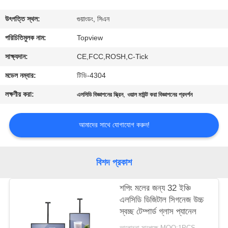
নিয়ন্ত্রণ
উৎপত্তি স্থল:
গুয়াংডং, সিএন
যোগাযোগ
পরিচিতিমুলক নাম:
Topview
করুন
সাক্ষ্যদান:
CE,FCC,ROSH,C-Tick
মডেল নম্বার:
টিডি-4304
খবর
লক্ষণীয় করা:
,
এলসিডি বিজ্ঞাপনের স্ক্রিন
ওয়াল মাউন্ট করা বিজ্ঞাপনের প্রদর্শন
উদ্ধৃতির
আমাদের সাথে যোগাযোগ করুন!
জন্য
আবেদন
বিশদ প্রকাশ
সাইট
শপিং মলের জন্য 32 ইঞ্চি
এলসিডি ডিজিটাল সিগনেজ উচ্চ
ম্যাপ
স্বচ্ছ টেম্পার্ড গ্লাস প্যানেল
আলোচনা সাপেক্ষে MOQ:1PCS