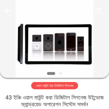
2026
Shenzhen
Topview
Display
Technology
Co.,Ltd.
All
Rights
বাড়ি
Reserved.
পণ্য
আমাদের
সম্পর্কে
কারখানা
ওয়াল মাউন্ট করা ডিজিটাল সিগনেজ
ভ্রমণ
43 ইঞ্চি ওয়াল মাউন্ট করা ডিজিটাল সিগনেজ উইন্ডোজ
মান
অ্যান্ড্রয়েড অপারেশন সিস্টেম সমর্থন