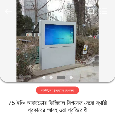
2026
Shenzhen
Topview
Display
Technology
Co.,Ltd.
All
Rights
বাড়ি
Reserved.
পণ্য
আমাদের
সম্পর্কে
কারখানা
আউটডোর ডিজিটাল সিগনেজ
ভ্রমণ
75 ইঞ্চি আউটডোর ডিজিটাল সিগনেজ মেঝে স্থায়ী
মান
প্রকারের আবহাওয়া প্রতিরোধী