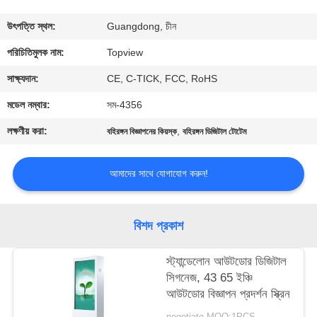
নিয়ন্ত্রণ
উৎপত্তি স্থল:
Guangdong, চীন
যোগাযোগ
পরিচিতিমুলক নাম:
Topview
করুন
সাক্ষ্যদান:
CE, C-TICK, FCC, RoHS
মডেল নম্বার:
সম-4356
খবর
লক্ষণীয় করা:
,
বহিরঙ্গন বিজ্ঞাপনের কিয়স্ক
বহিরঙ্গন ডিজিটাল টোটেম
উদ্ধৃতির
আমাদের সাথে যোগাযোগ করুন!
জন্য
আবেদন
বিশদ প্রকাশ
সাইট
স্ট্যান্ডেলোন আউটডোর ডিজিটাল
সিগনেজ, 43 65 ইঞ্চি
ম্যাপ
আউটডোর বিজ্ঞাপন প্রদর্শন স্ক্রিন
negotiate MOQ:1PCS