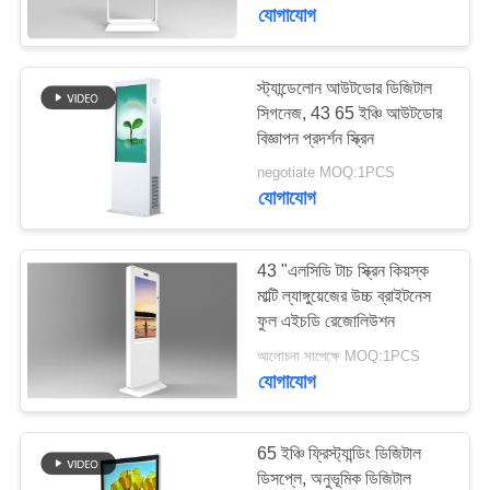
নিয়ন্ত্রণ
যোগাযোগ
যোগাযোগ
স্ট্যান্ডেলোন আউটডোর ডিজিটাল
74
সিগনেজ, 43 65 ইঞ্চি আউটডোর
করুন
বিজ্ঞাপন প্রদর্শন স্ক্রিন
আউটডোর ডিজিটাল সিগনেজ
negotiate MOQ:1PCS
খবর
যোগাযোগ
উদ্ধৃতির
43 "এলসিডি টাচ স্ক্রিন কিয়স্ক
জন্য
মাল্টি ল্যাঙ্গুয়েজের উচ্চ ব্রাইটনেস
ফুল এইচডি রেজোলিউশন
31
আবেদন
আলোচনা সাপেক্ষে MOQ:1PCS
বিনামূল্যে স্থায়ী ডিজিটাল
যোগাযোগ
সাইট
সিগনেজ
ম্যাপ
65 ইঞ্চি ফ্রিস্ট্যান্ডিং ডিজিটাল
ডিসপ্লে, অনুভূমিক ডিজিটাল