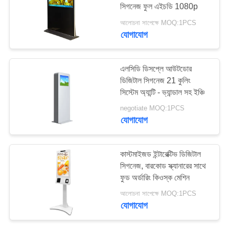
সিগনেজ ফুল এইচডি 1080p
PRIVACY
আলোচনা সাপেক্ষে MOQ:1PCS
POLICY
যোগাযোগ
38
ওয়াল মাউন্ট করা ডিজিটাল
এলসিডি ডিসপ্লে আউটডোর
সিগনেজ
ডিজিটাল সিগনেজ 21 কুলিং
সিস্টেম অ্যান্টি - ভ্যান্ডাল সহ ইঞ্চি
negotiate MOQ:1PCS
যোগাযোগ
20
কাস্টমাইজড ইন্টারেক্টিভ ডিজিটাল
সিগনেজ, বারকোড স্ক্যানারের সাথে
এলসিডি টাচ স্ক্রিন কিওস্ক
ফুড অর্ডারিং কিওস্ক মেশিন
আলোচনা সাপেক্ষে MOQ:1PCS
যোগাযোগ