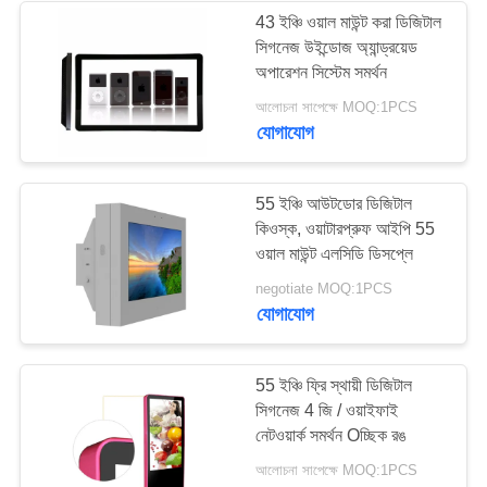
43 ইঞ্চি ওয়াল মাউন্ট করা ডিজিটাল
সিগনেজ উইন্ডোজ অ্যান্ড্রয়েড
41
অপারেশন সিস্টেম সমর্থন
আলোচনা সাপেক্ষে MOQ:1PCS
স্বচ্ছ এলসিডি স্ক্রিন
যোগাযোগ
55 ইঞ্চি আউটডোর ডিজিটাল
কিওস্ক, ওয়াটারপ্রুফ আইপি 55
ওয়াল মাউন্ট এলসিডি ডিসপ্লে
16
negotiate MOQ:1PCS
যোগাযোগ
LCD ভিডিও দেয়াল
55 ইঞ্চি ফ্রি স্থায়ী ডিজিটাল
সিগনেজ 4 জি / ওয়াইফাই
নেটওয়ার্ক সমর্থন Oচ্ছিক রঙ
আলোচনা সাপেক্ষে MOQ:1PCS