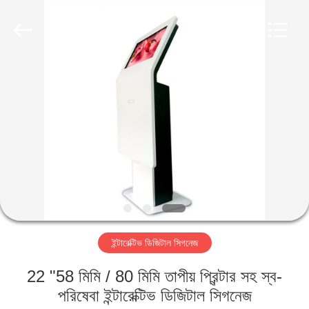
2026
Shenzhen
Topview
Display
Technology
Co.,Ltd.
All
Rights
বাড়ি
Reserved.
পণ্য
আমাদের
সম্পর্কে
কারখানা
ইন্টারেক্টিভ ডিজিটাল সিগনেজ
ভ্রমণ
22 "58 মিমি / 80 মিমি তাপীয় প্রিন্টার সহ স্ব-
মান
পরিষেবা ইন্টারেক্টিভ ডিজিটাল সিগনেজ