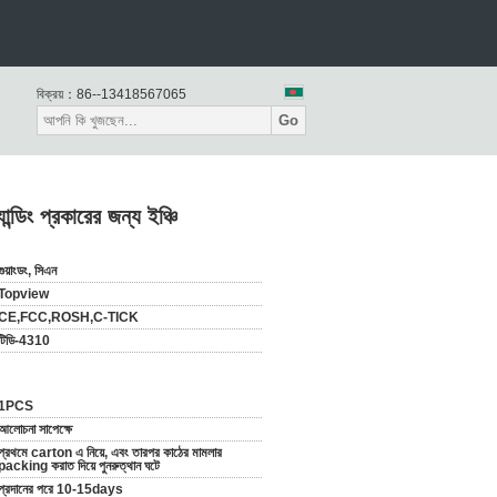
বিক্রয়：
86--13418567065
Go
ন্ডিং প্রকারের জন্য ইঞ্চি
গুয়াংডং, সিএন
Topview
CE,FCC,ROSH,C-TICK
টিডি-4310
1PCS
আলোচনা সাপেক্ষে
প্রথমে carton এ নিয়ে, এবং তারপর কাঠের মামলার
packing করাত দিয়ে পুনরুত্থান ঘটে
প্রদানের পরে 10-15days