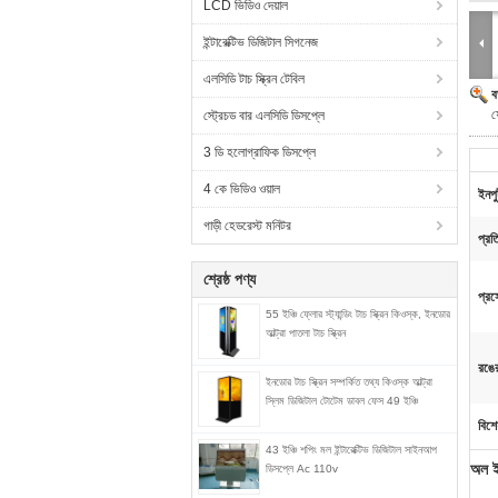
LCD ভিডিও দেয়াল
ইন্টারেক্টিভ ডিজিটাল সিগনেজ
এলসিডি টাচ স্ক্রিন টেবিল
ব
ফ
স্ট্রেচড বার এলসিডি ডিসপ্লে
3 ডি হলোগ্রাফিক ডিসপ্লে
4 কে ভিডিও ওয়াল
ইনপু
গাড়ী হেডরেস্ট মনিটর
প্রত
শ্রেষ্ঠ পণ্য
প্রস
55 ইঞ্চি ফ্লোর স্ট্যান্ডিং টাচ স্ক্রিন কিওস্ক, ইনডোর
আল্ট্রা পাতলা টাচ স্ক্রিন
রঙের
ইনডোর টাচ স্ক্রিন সম্পর্কিত তথ্য কিওস্ক আল্ট্রা
স্লিম ডিজিটাল টোটেম ডাবল ফেস 49 ইঞ্চি
বিশে
43 ইঞ্চি শপিং মল ইন্টারেক্টিভ ডিজিটাল সাইনআপ
অল ইন
ডিসপ্লে Ac 110v