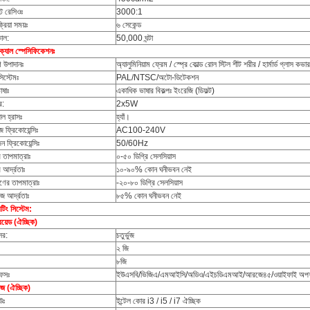
স্ট রেসিওঃ
3000:1
্রিয়া সময়ঃ
৬ সেকেন্ড
াল:
50,000 ঘন্টা
ক্যাল স্পেসিফিকেশনঃ
 উপাদানঃ
অ্যালুমিনিয়াম ফ্রেম / স্প্রে কোল্ড রোল স্টিল শীট শরীর / হার্মার্ড গ্লাস কভার
িস্টেমঃ
PAL/NTSC/অটো-ডিটেকশন
াষাঃ
একাধিক ভাষার বিকল্পঃ ইংরেজি (ডিফল্ট)
র:
2x5W
ল হ্রাসঃ
হ্যাঁ।
জ ফ্রিকোয়েন্সিঃ
AC100-240V
 ফ্রিকোয়েন্সিঃ
50/60Hz
 তাপমাত্রাঃ
০-৫০ ডিগ্রি সেলসিয়াস
আর্দ্রতাঃ
১০-৯০% কোন ঘনীভবন নেই
ষণের তাপমাত্রাঃ
-২০-৮০ ডিগ্রি সেলসিয়াস
জ আর্দ্রতাঃ
৮৫% কোন ঘনীভবন নেই
টিং সিস্টেম:
ড্রয়েড (ঐচ্ছিক)
সর:
চতুর্ভুজ
২ জি
৮জি
ফেসঃ
ইউএসবি/ভিজিএ/এমআইসি/অডিও/এইচডিএমআই/আরজে৪৫/ওয়াইফাই অপ
োজ (ঐচ্ছিক)
উঃ
ইন্টেল কোর i3 / i5 / i7 ঐচ্ছিক