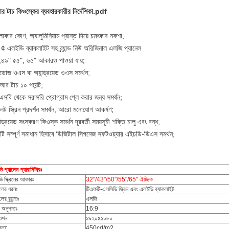
র টাচ কিওস্কের ব্যবহারকারীর নির্দেশিকা.pdf
াকার কোণ, অ্যালুমিনিয়াম প্রান্ত দিয়ে চমৎকার নকশা;
¢ এলইডি ব্যাকলাইট সহ ব্র্যান্ড নিউ অরিজিনাল এলজি প্যানেল
,৪৯" ৫৫", ৬৫" আকারও পাওয়া যায়;
্ডোজ ওএস বা অ্যান্ড্রয়েড ওএস সমর্থন;
র টাচ ১০ পয়েন্ট
;
সবি থেকে সরাসরি প্রোগ্রাম প্লে করার জন্য সমর্থন;
্লিট স্ক্রিন প্রদর্শন সমর্থন, আরো মনোযোগ আকর্ষণ;
ান্ড্রয়েড সংস্করণ কিওস্ক সমর্থন দূরবর্তী সময়সূচী শক্তি চালু এবং বন্ধ;
ি সম্পূর্ণ সমাধান হিসাবে ডিজিটাল সিগনেজ সফটওয়্যার এইচডি-ডিএস সমর্থন;
 প্যানেল প্যারামিটারঃ
ি স্ক্রিনের আকারঃ
32"/43"/50"/55"/65" ঐচ্ছিক
েলের ধরনঃ
টিএফটি-এলসিডি স্ক্রিন এবং এলইডি ব্যাকলাইট
ের ব্র্যান্ডঃ
এলজি
 অনুপাতঃ
16:9
যুশন:
১৯২০x১০৮০
লতা:
450cd/m2