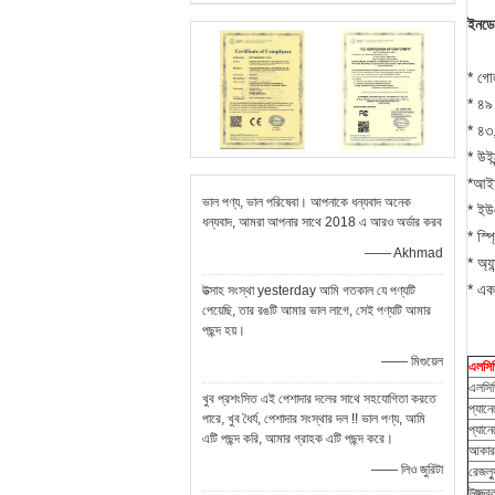
ইনডো
* গোল
* ৪৯ 
* ৪৩
* উইন
*
আইআ
ভাল পণ্য, ভাল পরিষেবা। আপনাকে ধন্যবাদ অনেক
* ইউএ
ধন্যবাদ, আমরা আপনার সাথে 2018 এ আরও অর্ডার করব
* স্প
—— Akhmad
* অ্য
* একট
উত্সাহ সংস্থা yesterday আমি গতকাল যে পণ্যটি
পেয়েছি, তার রঙটি আমার ভাল লাগে, সেই পণ্যটি আমার
পছন্দ হয়।
—— মিগুয়েল
এলসিডি
এলসিড
খুব প্রশংসিত এই পেশাদার দলের সাথে সহযোগিতা করতে
প্যান
পারে, খুব ধৈর্য, ​​পেশাদার সংস্থার দল !! ভাল পণ্য, আমি
প্যানেল
এটি পছন্দ করি, আমার গ্রাহক এটি পছন্দ করে।
আকার
—— লিও জুরিটা
রেজল্
উজ্জ্ব