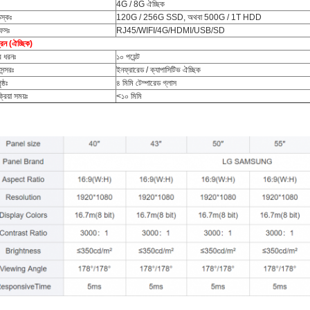
4G / 8G ঐচ্ছিক
িস্কঃ
120G / 256G SSD, অথবা 500G / 1T HDD
ফেসঃ
RJ45/WIFI/4G/HDMI/USB/SD
ক্রিন (ঐচ্ছিক)
ের ধরনঃ
১০ পয়েন্ট
সেন্সরঃ
ইনফ্রারেড / ক্যাপাসিটিভ ঐচ্ছিক
ৃষ্ঠঃ
৪ মিমি টেম্পারেড গ্লাস
্রিয়া সময়ঃ
<১০ মিমি