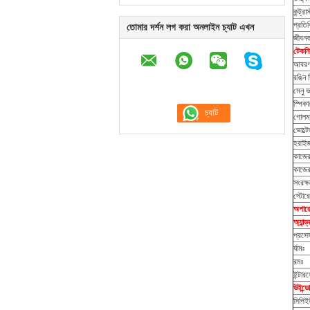
কন্ট্রা
প্রতিক
তোমার দর্শন লগ করা অনলাইন চ্যাট এখন
জীবনক
টেকনি
আবরণ
রঙিন স
মেনু ভ
স্পিকা
গোলমা
ভোল্টে
হরাইজন
কাজের
কাজের 
সংরক্
স্টোরে
অপারে
অ্যান্
প্রসে
র্যামঃ
রমঃ
ইন্টার
উইন্ড
সিপিই