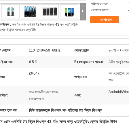
পরিশোধের শর্ত:
যোগানের ক্ষমতা:
যোগাযোগ
ড় ইমেজ :
অল ইন ওয়ান এলসিডি টাচ স্ক্রিন কিয়স্ক 43 মঞ্চ ওয়াইফাইন্ডিং
্লোর স্ট্যান্ডিং প্রকারের জন্য ইঞ্চি
ট ভোল্টেজ:
110~240V/50~60Hz
প্যানেল ব্র্যান্ড:
১০০% এ+ গ্রেড 
িক্রিয়া সময়:
6.5 মি
বিক্রয়োত্তর সেবা প্রদানঃ:
ভিডিও প্রযুক্তিগত স
i3/i5/i7
মল ওয়েফাইন্ডিং ফ্
েসর:
পণ্যের নাম:
ইঞ্চি
সাদা/কালো/সিলভার+কালো/
Android/Win
 বিকল্প:
ওএস:
সোনার+কালো
কিউ ম্যানেজমেন্ট কিওস্ক
স্ব-পরিষেবা টাচ স্ক্রিন কিওস্ক
ষভাবে তুলে ধরা:
,
 ওয়ান এলসিডি টাচ স্ক্রিন কিওস্ক 43 ইঞ্চি মলের জন্য ওয়েফাইন্ডিং ফ্লোর স্ট্যান্ডিং টাইপ