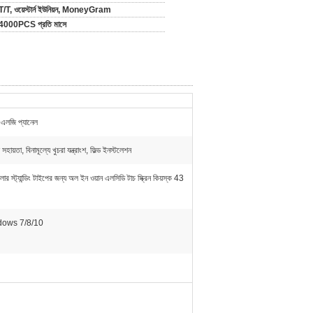
T/T, ওয়েস্টার্ন ইউনিয়ন, MoneyGram
4000PCS প্রতি মাসে
এলজি প্যানেল
হায়তা, বিনামূল্যে খুচরা যন্ত্রাংশ, ফিল্ড ইনস্টলেশন
লোর স্ট্যান্ডিং টাইপের জন্য অল ইন ওয়ান এলসিডি টাচ স্ক্রিন কিয়স্ক 43
dows 7/8/10