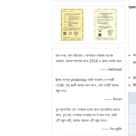
প্রধান 
অন
ভাল পণ্য, ভাল পরিষেবা। আপনাকে ধন্যবাদ অনেক
ধন্যবাদ, আমরা আপনার সাথে 2018 এ আরও অর্ডার করব
বা
—— Akhmad
ডু
উত্সাহ সংস্থা yesterday আমি গতকাল যে পণ্যটি
ডি
পেয়েছি, তার রঙটি আমার ভাল লাগে, সেই পণ্যটি আমার
পছন্দ হয়।
—— মিগুয়েল
খুব প্রশংসিত এই পেশাদার দলের সাথে সহযোগিতা করতে
পারে, খুব ধৈর্য, ​​পেশাদার সংস্থার দল !! ভাল পণ্য, আমি
এটি পছন্দ করি, আমার গ্রাহক এটি পছন্দ করে।
—— লিও জুরিটা