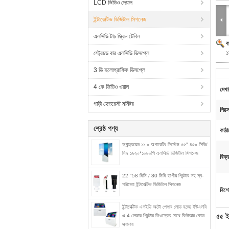
LCD ভিডিও দেয়াল
ইন্টারেক্টিভ ডিজিটাল সিগনেজ
এলসিডি টাচ স্ক্রিন টেবিল
ব
১
স্ট্রেচড বার এলসিডি ডিসপ্লে
3 ডি হলোগ্রাফিক ডিসপ্লে
4 কে ভিডিও ওয়াল
দেখ
গাড়ী হেডরেস্ট মনিটর
পিক্
শ্রেষ্ঠ পণ্য
কাঠা
অ্যান্ড্রয়েড ১১.০ অপারেটিং সিস্টেম ৫৫" ৪৫০ সিডি/
মি২ ১৯২০*১০৮০পি এলসিডি ডিজিটাল সিগনেজ
বিক্
22 "58 মিমি / 80 মিমি তাপীয় প্রিন্টার সহ স্ব-
পরিষেবা ইন্টারেক্টিভ ডিজিটাল সিগনেজ
বিশে
ইন্টারেক্টিভ এলইডি অটো পেপার লোড হচ্ছে ইউএসবি
৫৫ ইঞ
এ 4 লেজার প্রিন্টার কিওস্কের সাথে কিউআর কোড
স্ক্যানার