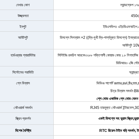
দেখার কোণ
ল্যান্ডস্কেপ ১
উজ্জ্বলতা
450
ইনপুট
ইউএসবি×৪ এইচডিএমআই×১ টি
আউটপুট
ডিসপ্লে সিগন্যাল ×2 ((দ্বি-মুখী দ্বি-পার্শ্বযুক্ত ডিসপ্লে) ইনফ্
আউটপুট 10W
হার্ডওয়্যার প্যারামিটার
সিপিইউঃ রকচিপ আরকে৩২৮৮ শক্তিশালী কোয়াড কোর ১.৮ গিগাহার্টজ ক
ডিডিআর৩ ২জি স্ট
সিস্টেমের পরামিতি
অ্যান্ড্
প্লে বিন্যাস
ভিডিওঃ সাপোর্ট wmv,avi,flv,
চিত্র বিন্যাস সমর্
প্লে মোড একাধিক প্লে মোড যেমন ল
নেটওয়ার্ক সমর্থন
RJ45 তারযুক্ত নেটওয়ার্ক ইন্টারফেস,
স্ক্রিন প্রদর্শন
একই ডিসপ্লে সহ ডুয়াল স্ক্রিন,ডুয়
বিশেষ বৈশিষ্ট্য
RTC রিয়েল-টাইম ঘড়ি সমর্থন, টা