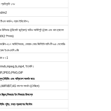
৭৮ প্রতিকৃতি ১৭৮
cd/m2
এফ কার্ড×১ ল্যান ইথিনেট×১
রারেড রিসিভার ((রিমোট কন্ট্রোল) অডিও আউটপুট ((বাম এবং ডান চ্যানেল
X2 স্পিকার)
র্টেক্স-এ১৭ আর্কিটেকচার, কোয়াড কোর জিপিইউ মালি-টি৭৬৪ মেমোরিঃ
োরেজ ইএমএমসি ৮জি
রয়েড ৫।1
rm,rmvb,mpeg,ts,mp4, ইত্যাদি।
থন BMP,JPEG,PNG,GIF
ুপ,টাইমিং এবং সন্নিবেশ সমর্থন করে
3G,WIFI/BT,4G ফাংশন সমর্থন ((ঐচ্ছিক)
াল স্ক্রিন,পিকচার ইন পিকচার ডিসপ্লে
ইমিং সুইচ, তথ্য প্রকাশের সিস্টেম