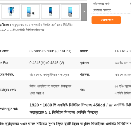
পরিশোধের শর্ত:
যোগানের ক্ষমতা:
যোগাযোগ
ড় ইমেজ :
অ্যান্ড্রয়েড ১১.০ অপারেটিং সিস্টেম ৫৫" ৪৫০ সিডি/মি২
৯২০*১০৮০পি এলসিডি ডিজিটাল সিগনেজ
ার কোণ:
89°/89°/89°/89° ((L/R/U/D)
আকার:
1430x878
সেল পিচ:
0.4845(H)x0.4845 (V)
প্যানেল:
১০০% এ+ গ্র
মোর উপাদান:
ধাতব কেস, অ্যালুমিনিয়াম খাদ ফ্রেম
প্রসেসর:
আর কে ৩২৮৮ কর
ভিডিও প্রযুক্তিগত সহায়তা, বিনামূল্যে
৫৫ ইঞ্চি অ্যান
রয়োত্তর সেবা:
নাম:
খুচরা যন্ত্রাংশ
এলসিডি ডিজিটা
1920 * 1080 পি এলসিডি ডিজিটাল সিগনেজ
450cd / ㎡ এলসিডি ডিজি
,
ষভাবে তুলে ধরা:
অ্যান্ড্রয়েড 5.1 ডিজিটাল সিগনেজ এলসিডি ডিসপ্লে
্চি অ্যান্ড্রয়েড ওএস ডাবল সাইডেড সুপার স্লিম ফ্ল্যাট স্ক্রিন আধুনিক ডিজাইনের এলসিডি ডিজিটাল 