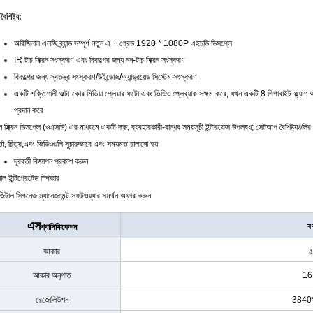
বৈশিষ্ট্য:
অরিজিনাল এলজি ব্র্যান্ড সম্পূর্ণ নতুন এ + গ্রেড 1920 * 1080P এইচডি ডিসপ্লে
IR টাচ স্ক্রিন সংস্করণ এবং বিকল্পের জন্য নন-টাচ স্ক্রিন সংস্করণ
বিকল্পের জন্য স্বতন্ত্র সংস্করণ/উইন্ডোজ/অ্যান্ড্রয়েড সিস্টেম সংস্করণ
একটি শক্তিশালী ওক্টা-কোর মিডিয়া প্লেয়ার ফটো এবং ভিডিও প্লেব্যাক সক্ষম করে, যখন একটি 8 গিগাবাইট ফ্ল্যাশ অভ
প্রদান করে
 স্ক্রিন ডিসপ্লে (ওএসডি) এর মাধ্যমে একটি দক্ষ, ব্যবহারকারী-বান্ধব সময়সূচী ইন্টারফেস উপলব্ধ; সেটআপ বৈশিষ্ট্যগুলির 
র্তা, চিত্র,এবং ভিডিওগুলি সুচারুভাবে এবং সময়মত চালানো হয়
দূরবর্তী বিজ্ঞাপন প্রকাশ করুন
য়াল ইন্টিগ্রেটেড স্পিকার
জিটাল সিগনেজ ম্যানেজমেন্ট সফটওয়্যার সমর্থন অফার করুন
এস
বর
প্যাসিফিকেশন
আকার
৫
আকার অনুপাত
16
রেজোলিউশন
3840