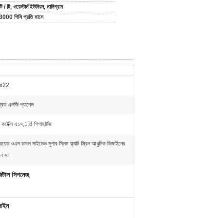
টি / টি, ওয়েস্টার্ন ইউনিয়ন, মানিগ্রাম
3000 পিসি প্রতি মাসে
x22
েড এলজি প্যানেল
্টেক্স এ১৭,1.8 গিগাহার্টজ
্ড্রয়েড ওএস ডাবল সাইডেড সুপার স্লিম ফ্ল্যাট স্ক্রিন আধুনিক ডিজাইনের
ল সা
টাল সিগনেজ
,
সাইন