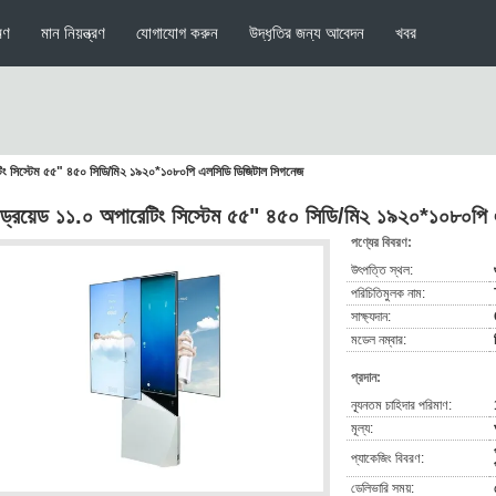
মণ
মান নিয়ন্ত্রণ
যোগাযোগ করুন
উদ্ধৃতির জন্য আবেদন
খবর
রেটিং সিস্টেম ৫৫" ৪৫০ সিডি/মি২ ১৯২০*১০৮০পি এলসিডি ডিজিটাল সিগনেজ
ান্ড্রয়েড ১১.০ অপারেটিং সিস্টেম ৫৫" ৪৫০ সিডি/মি২ ১৯২০*১০৮০প
পণ্যের বিবরণ:
উৎপত্তি স্থল:
পরিচিতিমুলক নাম:
সাক্ষ্যদান:
মডেল নম্বার:
প্রদান:
ন্যূনতম চাহিদার পরিমাণ:
মূল্য:
প্যাকেজিং বিবরণ:
ডেলিভারি সময়: