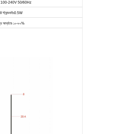
াইঃAC100-240V 50/60Hz
স্ট্যান্ডবাইঃ0.5W
্রি আর্দ্রতাঃ ১০-৮০%