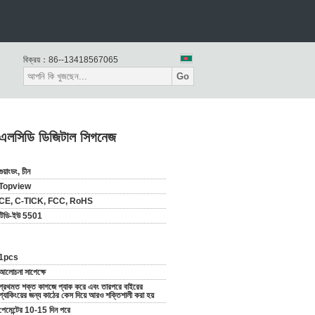
বিক্রয়：
86--13418567065
Go
ি এলসিডি ডিজিটাল সিগনেজ
গুয়াংডং, চীন
Topview
CE, C-TICK, FCC, RoHS
টিডি-ইউ 5501
1pcs
আলোচনা সাপেক্ষে
প্রথমত শক্ত কাগজে প্যাক করে এবং তারপরে বাইরের
প্যাকিংয়ের জন্য কাঠের কেস দিয়ে আরও শক্তিশালী করা হয়
পেমেন্টের 10-15 দিন পরে