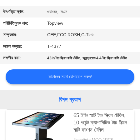
নিয়ন্ত্রণ
উৎপত্তি স্থল:
গুয়াংডং, সিএন
যোগাযোগ
পরিচিতিমুলক নাম:
Topview
করুন
সাক্ষ্যদান:
CEE,FCC.ROSH,C-Tick
মডেল নম্বার:
T-4377
খবর
লক্ষণীয় করা:
,
43in টাচ স্ক্রিন কফি টেবিল
অ্যান্ড্রয়েড 4.4 টাচ স্ক্রিন কফি টেবিল
উদ্ধৃতির
আমাদের সাথে যোগাযোগ করুন!
জন্য
আবেদন
বিশদ প্রকাশ
সাইট
65 ইঞ্চি স্মার্ট টাচ স্ক্রিন টেবিল,
10 পয়েন্ট ক্যাপাসিটিভ টাচ স্ক্রিন
ম্যাপ
মাল্টি ফাংশন টেবিল
Negotiate MOQ:1PCS