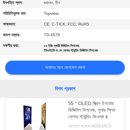
নিয়ন্ত্রণ
উৎপত্তি স্থল:
গুয়াংডং, চীন
পরিচিতিমুলক নাম:
Topview
যোগাযোগ
সাক্ষ্যদান:
CE, C-TICK, FCC, RoHS
করুন
মডেল নম্বার:
TD-6578
লক্ষণীয় করা:
,
৮৬ ইঞ্চি স্থায়ী ডিজিটাল সিগনেজ
খবর
ইউএইচডি 4 কে ফ্লোর স্ট্যান্ডিং ডিজিটাল সিগনেজ
আমাদের সাথে যোগাযোগ করুন!
উদ্ধৃতির
জন্য
আবেদন
বিশদ প্রকাশ
55 '' OLED স্ক্রিন ইনডোর
সাইট
ডিজিটাল সিগনেজ, সুপার স্লিম
ম্যাপ
ফ্লোর স্ট্যান্ডিং কিওস্ক k
আলোচনা সাপেক্ষে MOQ:1PCS