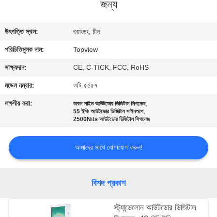
জন্য
নিয়ন্ত্রণ
উৎপত্তি স্থল:
গুয়াংডং, চীন
যোগাযোগ
পরিচিতিমুলক নাম:
Topview
করুন
সাক্ষ্যদান:
CE, C-TICK, FCC, RoHS
খবর
মডেল নম্বার:
ওটি-৫৫৫৭
লক্ষণীয় করা:
,
ডাবল সাইড আউটডোর ডিজিটাল সিগনেজ
,
55 ইঞ্চি আউটডোর ডিজিটাল সাইনআপ
উদ্ধৃতির
2500Nits আউটডোর ডিজিটাল সিগনেজ
জন্য
আবেদন
আমাদের সাথে যোগাযোগ করুন!
সাইট
বিশদ প্রকাশ
ম্যাপ
স্ট্যান্ডেলোন আউটডোর ডিজিটাল