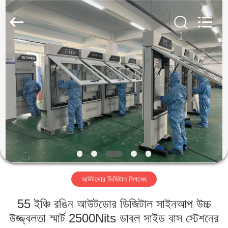
2026
Shenzhen
Topview
Display
Technology
Co.,Ltd.
All
Rights
বাড়ি
Reserved.
পণ্য
আমাদের
সম্পর্কে
কারখানা
আউটডোর ডিজিটাল সিগনেজ
ভ্রমণ
55 ইঞ্চি রঙিন আউটডোর ডিজিটাল সাইনআপ উচ্চ
মান
উজ্জ্বলতা স্মার্ট 2500Nits ডাবল সাইড বাস স্টেশনের