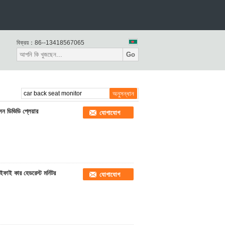
বিক্রয়：
86--13418567065
Go
ন ডিভিডি প্লেয়ার
যোগাযোগ
াইফাই কার হেডরেস্ট মনিটর
যোগাযোগ