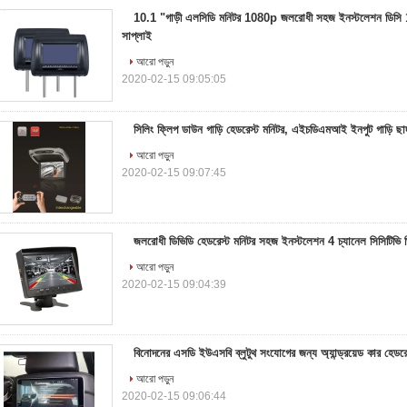
10.1 "গাড়ী এলসিডি মনিটর 1080p জলরোধী সহজ ইনস্টলেশন ডিসি 
সাপ্লাই
আরো পড়ুন
2020-02-15 09:05:05
সিলিং ফ্লিপ ডাউন গাড়ি হেডরেস্ট মনিটর, এইচডিএমআই ইনপুট গাড়ি ছাদ 
আরো পড়ুন
2020-02-15 09:07:45
জলরোধী ডিভিডি হেডরেস্ট মনিটর সহজ ইনস্টলেশন 4 চ্যানেল সিসিটিভি
আরো পড়ুন
2020-02-15 09:04:39
বিনোদনের এসডি ইউএসবি ব্লুটুথ সংযোগের জন্য অ্যান্ড্রয়েড কার হেডরে
আরো পড়ুন
2020-02-15 09:06:44