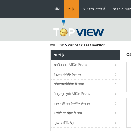
বাড়ি
পণ্য
আমাদের সম্পর্কে
কারখানা ভ্র
বাড়ি
পণ্য
car back seat monitor
c
সব পণ্য
অল ইন ওয়ান ডিজিটাল সিগনেজ
ইনডোর ডিজিটাল সিগনেজ
আউটডোর ডিজিটাল সিগনেজ
বিনামূল্যে স্থায়ী ডিজিটাল সিগনেজ
ওয়াল মাউন্ট করা ডিজিটাল সিগনেজ
এলসিডি টাচ স্ক্রিন কিওস্ক
স্বচ্ছ এলসিডি স্ক্রিন