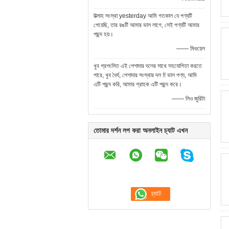
উত্সাহ সংস্থা yesterday আমি গতকাল যে পণ্যটি
পেয়েছি, তার রঙটি আমার ভাল লাগে, সেই পণ্যটি আমার
পছন্দ হয়।
—— মিগুয়েল
খুব প্রশংসিত এই পেশাদার দলের সাথে সহযোগিতা করতে
পারে, খুব ধৈর্য, ​​পেশাদার সংস্থার দল !! ভাল পণ্য, আমি
এটি পছন্দ করি, আমার গ্রাহক এটি পছন্দ করে।
—— লিও জুরিটা
তোমার দর্শন লগ করা অনলাইন চ্যাট এখন