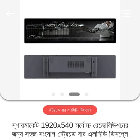
2026
Shenzhen
Topview
Display
Technology
Co.,Ltd.
All
Rights
বাড়ি
Reserved.
পণ্য
আমাদের
সম্পর্কে
কারখানা
স্ট্রেচড বার এলসিডি ডিসপ্লে
ভ্রমণ
সুপারমার্কেট 1920x540 সর্বোচ্চ রেজোলিউশনের
মান
জন্য সহজ সংযোগ স্ট্রেচড বার এলসিডি ডিসপ্লে