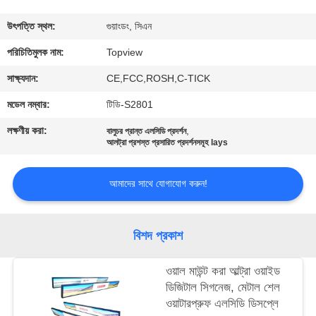
নিয়ন্ত্রণ
উৎপত্তি স্থল:
গুয়াংডং, সিএন
যোগাযোগ
পরিচিতিমুলক নাম:
Topview
করুন
সাক্ষ্যদান:
CE,FCC,ROSH,C-TICK
মডেল নম্বার:
টিডি-S2801
খবর
লক্ষণীয় করা:
,
বালুচর প্রান্ত এলসিডি প্রদর্শন
আলট্রা প্রশস্ত প্রসারিত প্রদর্শনসমূহ lays
উদ্ধৃতির
আমাদের সাথে যোগাযোগ করুন!
জন্য
আবেদন
বিশদ প্রকাশ
সাইট
ওয়াল মাউন্ট করা আল্ট্রা ওয়াইড
ম্যাপ
ডিজিটাল সিগনেজ, মেটাল শেল
ওয়াটারপ্রুফ এলসিডি ডিসপ্লে