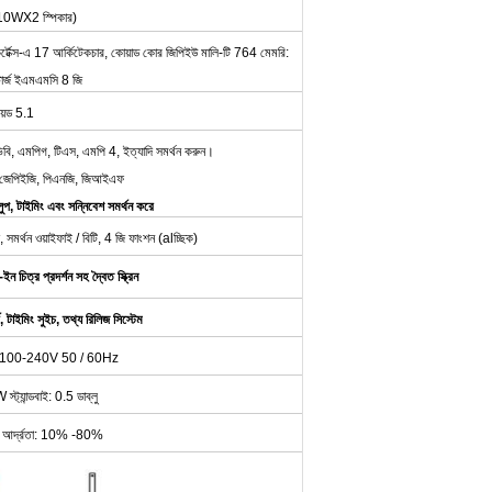
 10WX2 স্পিকার)
্টেক্স-এ 17 আর্কিটেকচার, কোয়াড কোর জিপিইউ মালি-টি 764 মেমরি:
টার্জ ইএমএমসি 8 জি
রয়েড 5.1
বি, এমপিগ, টিএস, এমপি 4, ইত্যাদি সমর্থন করুন।
পি, জেপিইজি, পিএনজি, জিআইএফ
প, টাইমিং এবং সন্নিবেশ সমর্থন করে
 সমর্থন ওয়াইফাই / বিটি, 4 জি ফাংশন (alচ্ছিক)
-ইন চিত্র প্রদর্শন সহ দ্বৈত স্ক্রিন
, টাইমিং সুইচ, তথ্য রিলিজ সিস্টেম
 AC100-240V 50 / 60Hz
স্ট্যান্ডবাই: 0.5 ডাব্লু
রি আর্দ্রতা: 10% -80%