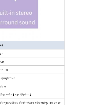
বরণ
 ''
:09
* 2160
78 প্রতিকৃতি 178
d / ㎡
এফ কার্ড × 1 ল্যান ইথিনেট × 1
র্শন) ইনফ্রারেড রিসিভার (রিমোট কন্ট্রোল) অডিও আউটপুট (বাম এবং ডান