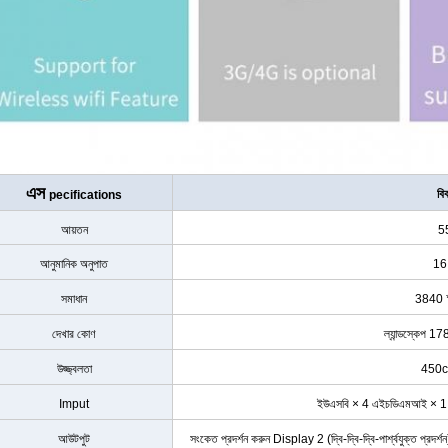
এস
বি
pecifications
আয়তন
55
আনুমানিক অনুপাত
16
সমাধান
3840 
দেখার কোণ
ল্যান্ডস্কেপ 1
উজ্জ্বলতা
450c
Imput
ইউএসবি × 4 এইচডিএমআই × 1 টি
আউটপুট
সংকেত প্রদর্শন করুন Display 2 (দ্বি-দ্বি-দ্বি-পার্শ্বযুক্ত প্রদ