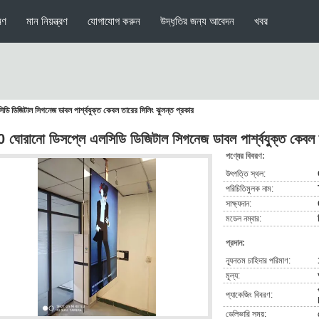
মণ
মান নিয়ন্ত্রণ
যোগাযোগ করুন
উদ্ধৃতির জন্য আবেদন
খবর
ি ডিজিটাল সিগনেজ ডাবল পার্শ্বযুক্ত কেবল তারের সিলিং ঝুলন্ত প্রকার
 ঘোরানো ডিসপ্লে এলসিডি ডিজিটাল সিগনেজ ডাবল পার্শ্বযুক্ত কেবল ত
পণ্যের বিবরণ:
উৎপত্তি স্থল:
পরিচিতিমুলক নাম:
সাক্ষ্যদান:
মডেল নম্বার:
প্রদান:
ন্যূনতম চাহিদার পরিমাণ:
মূল্য:
প্যাকেজিং বিবরণ:
ডেলিভারি সময়: