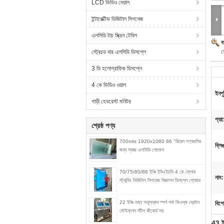
LCD ভিডিও দেয়াল
ইন্টারেক্টিভ ডিজিটাল সিগনেজ
এলসিডি টাচ স্ক্রিন টেবিল
ব
ক
স্ট্রেচড বার এলসিডি ডিসপ্লে
3 ডি হলোগ্রাফিক ডিসপ্লে
4 কে ভিডিও ওয়াল
ইনপু
গাড়ী হেডরেস্ট মনিটর
প্যা
শ্রেষ্ঠ পণ্য
700nits 1920x1080 86 "রিয়েল পণ্যগুলির
ব্লি
জন্য স্বচ্ছ এলসিডি শোকেস
70/75/80/86 ইঞ্চি ইউএইচডি 4 কে ফ্লোর
নাম:
স্ট্যান্ডিং ডিজিটাল সিগনেজ বিজ্ঞাপন ডিসপ্লে প্লেয়ার
22 ইঞ্চি তথ্য অনুসন্ধান স্পর্শ পর্দা কিওস্ক ব্রেইল
বিশে
স্টেইনলেস স্টীল কীবোর্ড সহ
43 ই