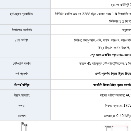
চ্যানেল আউটপুট
হার্ডওয়্যার প্যারামিটার
সিপিইউ: রকচিপ আর কে 3288 স্ট্রং কোয়াড কোর 1.8 গিগাহার্টজ কর
ডিডিআর 3 2 জি স্
সিস্টেমের পরামিতি
অ্যান্ড্
প্লে ফর্ম্যাট
ভিডিও: ডাব্লুএমভি, এভি, ফ্লাভ, আরএম, আরএমভি
চিত্র বিন্যাস সমর্থন বিএম
প্লে মোড একাধিক প্লে মোড যেমন লু
নেটওয়ার্ক সমর্থন
আরজে 45 তারযুক্ত নেটওয়ার্ক ইন্টারফেস, 3 জি,
পর্দা প্রদর্শন
একই প্রদর্শন, দ্বৈত স্ক্রিন, চিত্র
বিশেষ বৈশিষ্ট্য
আরটিসি রিয়েল-টাইম ক্লক সাপোর্ট
বিদ্যুৎ সরবরাহ
কাজের শক্তি সরবরাহ:
ক্ষমতা
বিদ্যুত ব্যবহার: 175W 
চারপাশ
তাপমাত্রা: 0-40 ডিগ্