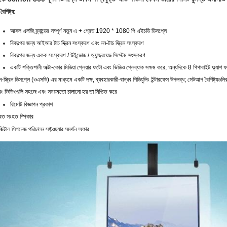
বৈশিষ্ট্য:
আসল এলজি ব্র্যান্ডের সম্পূর্ণ নতুন এ + গ্রেড 1920 * 1080 পি এইচডি ডিসপ্লে
বিকল্পের জন্য আইআর টাচ স্ক্রিন সংস্করণ এবং নন-টাচ স্ক্রিন সংস্করণ
বিকল্পের জন্য একক সংস্করণ / উইন্ডোজ / অ্যান্ড্রয়েড সিস্টেম সংস্করণ
একটি শক্তিশালী অক্টা-কোর মিডিয়া প্লেয়ার ফটো এবং ভিডিও প্লেব্যাক সক্ষম করে, অন্যদিকে 8 গিগাবাইট ফ্ল্যাশ ফা
-স্ক্রিন ডিসপ্লে (ওএসডি) এর মাধ্যমে একটি দক্ষ, ব্যবহারকারী-বান্ধব শিডিয়ুলিং ইন্টারফেস উপলব্ধ;
সেটআপ বৈশিষ্ট্যগুলি
ং ভিডিওগুলি সহজে এবং সময়মতো চালানো হয় তা নিশ্চিত করে
রিমোট বিজ্ঞাপন প্রকাশ
বৈত সংহত স্পিকার
জিটাল সিগনেজ পরিচালন সফ্টওয়্যার সমর্থন অফার