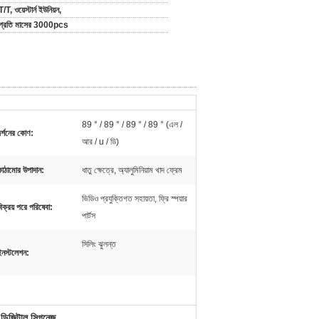
T/T, ওয়েস্টার্ন ইউনিয়ন,
প্রতি মাসের 3000pcs
89 ° / 89 ° / 89 ° / 89 ° (এল /
দর্শনের কোণ:
আর / u / ডি)
কাঠামোর উপাদান:
ধাতু ক্ষেত্রে, অ্যালুমিনিয়াম খাদ ফ্রেম
ভিডিও প্রযুক্তিগত সহায়তা, ফ্রি স্পয়ার
িক্রয় পরে পরিষেবা:
পার্টস
সিলিং ঝুলন্ত
ইনস্টলেশন:
ি ডিজিটাল সিগনেজ