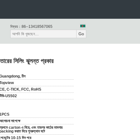
বিক্রয়：
86--13418567065
Go
ারের সিলিং ঝুলন্ত প্রকার
Guangdong, চীন
Topview
CE, C-TICK, FCC, RoHS
টিডি-U5502
1PCS
আলোচনা সাপেক্ষে
প্রথমে carton এ নিয়ে, এবং তারপর কাঠের মামলার
packing করাত দিয়ে পুনরুত্থান ঘটে
পেমেন্টের 10-15 দিন পরে