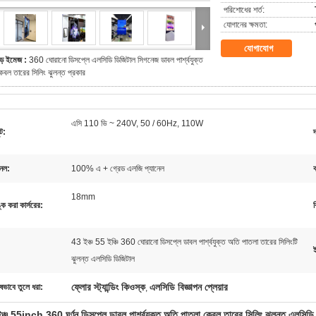
পরিশোধের শর্ত:
যোগানের ক্ষমতা:
যোগাযোগ
ড় ইমেজ :
360 ঘোরানো ডিসপ্লে এলসিডি ডিজিটাল সিগনেজ ডাবল পার্শ্বযুক্ত
েবল তারের সিলিং ঝুলন্ত প্রকার
এসি 110 ভি ~ 240V, 50 / 60Hz, 110W
ট:
নেল:
100% এ + গ্রেড এলজি প্যানেল
18mm
ঙ্ক করা কার্সরের:
ব
43 ইঞ্চ 55 ইঞ্চি 360 ঘোরানো ডিসপ্লে ডাবল পার্শ্বযুক্ত অতি পাতলা তারের সিলিংটি
ঝুলন্ত এলসিডি ডিজিটাল
ফ্লোর স্ট্যান্ডিং কিওস্ক
এলসিডি বিজ্ঞাপন প্লেয়ার
ষভাবে তুলে ধরা:
,
ঞ্চ 55inch 360 ঘূর্ণন ডিসপ্লে ডাবল পার্শ্বযুক্ত অতি পাতলা কেবল তারের সিলিং ঝুলন্ত এলসিড