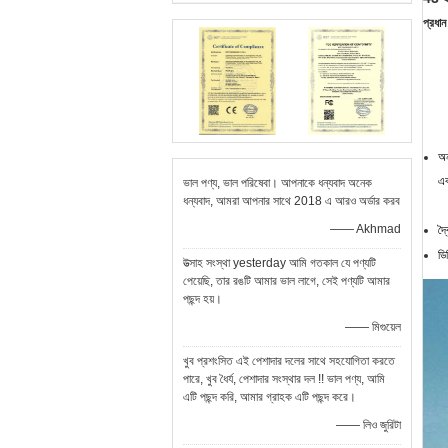
প্রধান 
অন
এব
ভাল পণ্য, ভাল পরিষেবা। আপনাকে ধন্যবাদ অনেক
ধন্যবাদ, আমরা আপনার সাথে 2018 এ আরও অর্ডার করব
—— Akhmad
দ্
ডি
উত্সাহ সংস্থা yesterday আমি গতকাল যে পণ্যটি
পেয়েছি, তার রঙটি আমার ভাল লাগে, সেই পণ্যটি আমার
পছন্দ হয়।
—— মিগুয়েল
খুব প্রশংসিত এই পেশাদার দলের সাথে সহযোগিতা করতে
পারে, খুব ধৈর্য, ​​পেশাদার সংস্থার দল !! ভাল পণ্য, আমি
এটি পছন্দ করি, আমার গ্রাহক এটি পছন্দ করে।
—— লিও জুরিটা