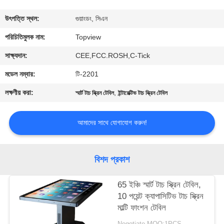
নিয়ন্ত্রণ
উৎপত্তি স্থল:
গুয়াংডং, সিএন
যোগাযোগ
পরিচিতিমুলক নাম:
Topview
করুন
সাক্ষ্যদান:
CEE,FCC.ROSH,C-Tick
মডেল নম্বার:
টি-2201
খবর
লক্ষণীয় করা:
,
স্মার্ট টাচ স্ক্রিন টেবিল
ইন্টারেক্টিভ টাচ স্ক্রিন টেবিল
উদ্ধৃতির
আমাদের সাথে যোগাযোগ করুন!
জন্য
আবেদন
বিশদ প্রকাশ
সাইট
65 ইঞ্চি স্মার্ট টাচ স্ক্রিন টেবিল,
10 পয়েন্ট ক্যাপাসিটিভ টাচ স্ক্রিন
ম্যাপ
মাল্টি ফাংশন টেবিল
Negotiate MOQ:1PCS