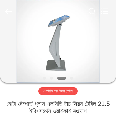
2026
Shenzhen
Topview
Display
Technology
Co.,Ltd.
All
Rights
বাড়ি
Reserved.
পণ্য
আমাদের
সম্পর্কে
কারখানা
এলসিডি টাচ স্ক্রিন টেবিল
ভ্রমণ
মোটা টেম্পার্ড গ্লাস এলসিডি টাচ স্ক্রিন টেবিল 21.5
মান
ইঞ্চি সমর্থন ওয়াইফাই সংযোগ