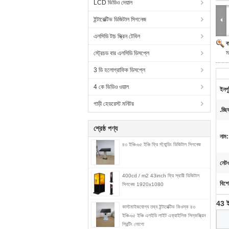
LCD ভিডিও দেয়াল
ইন্টারেক্টিভ ডিজিটাল সিগনেজ
এলসিডি টাচ স্ক্রিন টেবিল
ব
ম
স্ট্রেচড বার এলসিডি ডিসপ্লে
3 ডি হলোগ্রাফিক ডিসপ্লে
4 কে ভিডিও ওয়াল
ইনপু
গাড়ী হেডরেস্ট মনিটর
.চ্ছ
শ্রেষ্ঠ পণ্য
নাম:
৪৩ ইঞ্চি-৬৫ ইঞ্চি ফ্রি স্ট্যান্ডিং ডিজিটাল সিগনেজ
নেটওয
400cd / m2 43inch ফ্রি স্থায়ী ডিজিটাল
বিশে
সিগনেজ 1920x1080
43 ইঞ
কাস্টমাইজযোগ্য তথ্য ইন্টারেক্টিভ কিওস্ক ৪৩
ইঞ্চি-৬৫ ইঞ্চি এলইডি লাইট এক্রাইলিক সিল্কস্ক্রিন
প্রিন্টিং লোগো