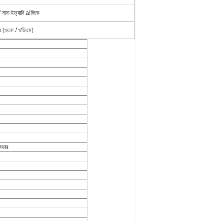
 সাদা ইত্যাদি alচ্ছিক
ধ (ওএম / ওডিএম)
 কভার