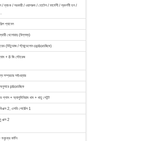
 / ব্যাংক / সরকারী / ওয়াশরুম / হোটেল / ফার্মেসী / প্রদর্শনী হল /
..
িল্প প্যানেল
্থায়ী খেলোয়াড় (উল্লম্ব)
ড্রয়েড (উইন্ডোজ / স্ট্যান্ডেলোন optionচ্ছিক)
‌্যাম + 8 জি স্টোরেজ
্যে সম্প্রচার সফ্টওয়্যার
 অনুসারে ptionচ্ছিক
রড গ্লাস + অ্যালুমিনিয়াম খাদ + ধাতু পেইন্ট
এক্স 2, এসডি পোর্টেক্স 1
লু এক্স 2
 মধুচক্র কার্টন