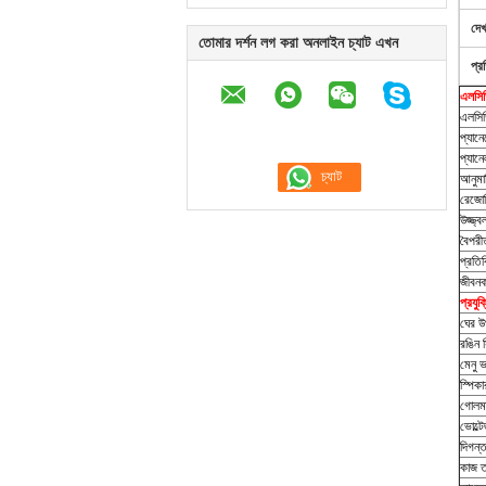
দে
তোমার দর্শন লগ করা অনলাইন চ্যাট এখন
প্র
এলসিড
এলসিড
প্যান
প্যানেল 
আনুমা
রেজো
উজ্জ্ব
বৈপরী
প্রতিক
জীবনক
প্রযুক
ঘের উ
রঙিন স
মেনু ভ
স্পিকা
গোলমা
ভোল্টে
দিগন্ত
কাজ ত