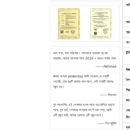
আই
আক
প্র
পণ্
ইন্
ভাল পণ্য, ভাল পরিষেবা। আপনাকে ধন্যবাদ অনেক
ধন্যবাদ, আমরা আপনার সাথে 2018 এ আরও অর্ডার করব
—— Akhmad
উজ্
উত্সাহ সংস্থা yesterday আমি গতকাল যে পণ্যটি
বৈপ
পেয়েছি, তার রঙটি আমার ভাল লাগে, সেই পণ্যটি আমার
পছন্দ হয়।
পিক
—— মিগুয়েল
রঙ
খুব প্রশংসিত এই পেশাদার দলের সাথে সহযোগিতা করতে
পারে, খুব ধৈর্য, ​​পেশাদার সংস্থার দল !! ভাল পণ্য, আমি
ভোল
এটি পছন্দ করি, আমার গ্রাহক এটি পছন্দ করে।
বিশ
—— লিও জুরিটা
ব্য