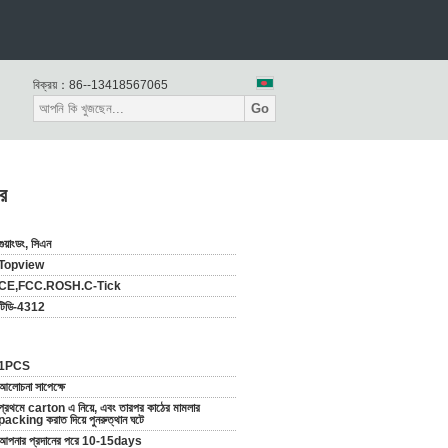
বিক্রয়：
86--13418567065
Go
টর
গুয়াংডং, সিএন
Topview
CE,FCC.ROSH.C-Tick
টিডি-4312
1PCS
আলোচনা সাপেক্ষে
প্রথমে carton এ নিয়ে, এবং তারপর কাঠের মামলার
packing করাত দিয়ে পুনরুত্থান ঘটে
আপনার প্রদানের পরে 10-15days