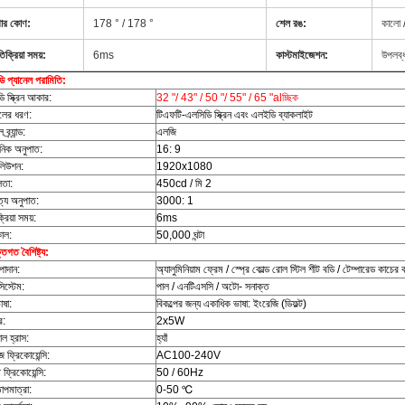
খার কোণ:
178 ° / 178 °
শেল রঙ:
কালো /
তিক্রিয়া সময়:
6ms
কাস্টমাইজেশন:
উপলব্
ি প্যানেল পরামিতি:
ি স্ক্রিন আকার:
32 "/ 43" / 50 "/ 55" / 65 "alচ্ছিক
েলের ধরণ:
টিএফটি-এলসিডি স্ক্রিন এবং এলইডি ব্যাকলাইট
ব্র্যান্ড:
এলজি
নিক অনুপাত:
16: 9
লিউশন:
1920x1080
লতা:
450cd / মি 2
ত্য অনুপাত:
3000: 1
্রিয়া সময়:
6ms
াল:
50,000 ঘন্টা
্তিগত বৈশিষ্ট্য:
পাদান:
অ্যালুমিনিয়াম ফ্রেম / স্প্রে কোল্ড রোল স্টিল শীট বডি / টেম্পারেড কাচের
িস্টেম:
পাল / এনটিএসসি / অটো- সনাক্ত
াষা:
বিকল্পের জন্য একাধিক ভাষা: ইংরেজি (ডিফল্ট)
র:
2x5W
ল হ্রাস:
হ্যাঁ
জ ফ্রিকোয়েন্সি:
AC100-240V
 ফ্রিকোয়েন্সি:
50 / 60Hz
াপমাত্রা:
0-50 ℃