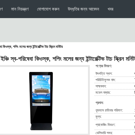
মণ
মান নিয়ন্ত্রণ
যোগাযোগ করুন
উদ্ধৃতির জন্য আবেদন
খবর
া কিওস্ক, শপিং মলের জন্য ইন্টারেক্টিভ টাচ স্ক্রিন মনিটর
ঞ্চি স্ব-পরিষেবা কিওস্ক, শপিং মলের জন্য ইন্টারেক্টিভ টাচ স্ক্রিন মনি
পণ্যের বিবরণ:
উৎপত্তি স্থল:
পরিচিতিমুলক নাম:
সাক্ষ্যদান:
মডেল নম্বার:
প্রদান:
ন্যূনতম চাহিদার পরিমাণ:
মূল্য:
প্যাকেজিং বিবরণ:
ডেলিভারি সময়: