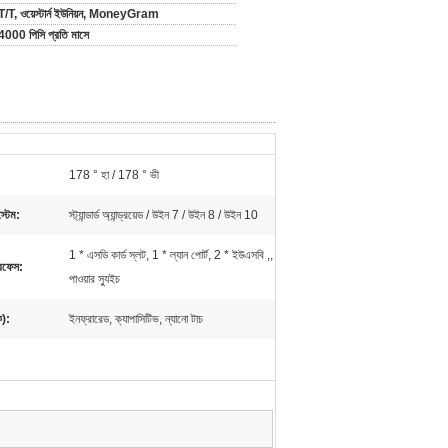
T/T, ওয়েস্টার্ন ইউনিয়ন, MoneyGram
4000 পিসি প্রতি মাসে
:
178 ° হা / 178 ° ভী
্টেম:
স্ট্যান্ডার্ড অ্যান্ড্রয়েড / উইন 7 / উইন 8 / উইন 10
1 * এসডি কার্ড স্লট, 1 * ল্যান পোর্ট, 2 * ইউএসবি ,,
ারফেস:
পাওয়ার স্যুইচ
ক):
ইনফ্রারেড, ক্যাপাসিটিভ, ন্যানো টাচ