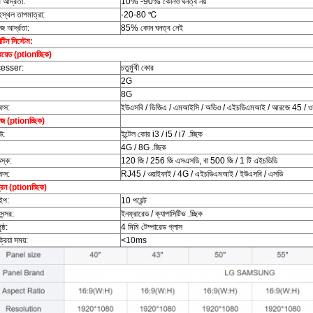
আর্দ্রতা:
10% -90% কোনও ঘনত্ব নয়
হস্থল তাপমাত্রা:
-20-80 ℃
জ আর্দ্রতা:
85% কোন ঘনত্ব নেই
টিন সিস্টেম:
ড্রয়েড (ptionচ্ছিক)
esser:
চতুর্মুখী কোর
2G
8G
ফেস:
ইউএসবি / ভিজিএ / এমআইসি / অডিও / এইচডিএমআই / আরজে 45 / ওয়া
োজ (ptionচ্ছিক)
উ:
ইন্টেল কোর i3 / i5 / i7 .চ্ছিক
4G / 8G .চ্ছিক
িস্ক:
120 জি / 256 জি এসএসডি, বা 500 জি / 1 টি এইচডিডি
ফেস:
RJ45 / ওয়াইফাই / 4G / এইচডিএমআই / ইউএসবি / এসডি
ক্রিন (ptionচ্ছিক)
াইপ:
10 পয়েন্ট
সেন্সর:
ইনফ্রারেড / ক্যাপাসিটিভ .চ্ছিক
ৃষ্ঠ:
4 মিমি টেম্পারেড গ্লাস
্রিয়া সময়:
<10ms