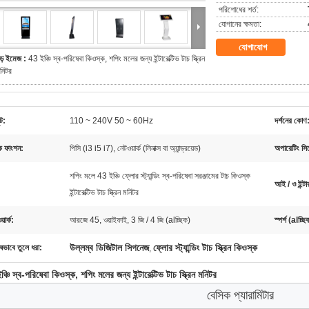
পরিশোধের শর্ত:
যোগানের ক্ষমতা:
যোগাযোগ
ড় ইমেজ :
43 ইঞ্চি স্ব-পরিষেবা কিওস্ক, শপিং মলের জন্য ইন্টারেক্টিভ টাচ স্ক্রিন
নিটর
ট:
110 ~ 240V 50 ~ 60Hz
দর্শনের কোণ
িক ফাংশন:
পিসি (i3 i5 i7), নেটওয়ার্ক (লিনাক্স বা অ্যান্ড্রয়েড)
অপারেটিং সিস
শপিং মলে 43 ইঞ্চি ফ্লোর স্ট্যান্ডিং স্ব-পরিষেবা সরঞ্জামের টাচ কিওস্ক
আই / ও ইন্ট
ইন্টারেক্টিভ টাচ স্ক্রিন মনিটর
়ার্ক:
আরজে 45, ওয়াইফাই, 3 জি / 4 জি (alচ্ছিক)
স্পর্শ (alচ্ছি
উল্লম্ব ডিজিটাল সিগনেজ
ফ্লোর স্ট্যান্ডিং টাচ স্ক্রিন কিওস্ক
ষভাবে তুলে ধরা:
,
্চি স্ব-পরিষেবা কিওস্ক, শপিং মলের জন্য ইন্টারেক্টিভ টাচ স্ক্রিন মনিটর
বেসিক প্যারামিটার