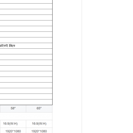
ইফাই Iচ্ছিক