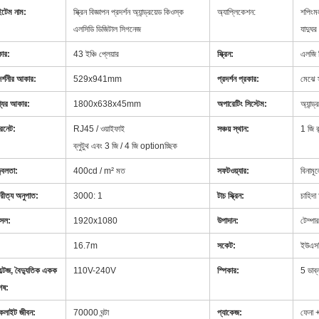
টেম নাম:
স্ক্রিন বিজ্ঞাপন প্রদর্শন অ্যান্ড্রয়েড কিওস্ক
অ্যাপ্লিকেশন:
শপিংমল
এলসিডি ডিজিটাল সিগনেজ
যাদুঘর 
ার:
43 ইঞ্চি প্লেয়ার
স্ক্রিন:
এলজি শ
দর্শনীর আকার:
529x941mm
প্রদর্শন প্রকার:
মেঝে স
যের আকার:
1800x638x45mm
অপারেটিং সিস্টেম:
অ্যান্
টারনেট:
RJ45 / ওয়াইফাই
সঞ্চয় স্থান:
1 জি র
ব্লুটুথ এবং 3 জি / 4 জি optionচ্ছিক
জ্বলতা:
400cd / m² মত
সফটওয়্যার:
বিনামূল
রীত্য অনুপাত:
3000: 1
ডিজিটাল স্ক্রীন
টাচ স্ক্রিন:
চাহিদা
্সেল:
1920x1080
এলসিডি ডিজিটাল সিগনেজ
উপাদান:
টেম্পা
:
16.7m
সকেট:
ইউএসবি
্টেজ, বৈদ্যুতিক একক
110V-240V
স্পিকার:
5 ডাব্
েষ:
াকলাইট জীবন:
70000 ঘন্টা
বিজ্ঞাপন ডিজিটাল সিগনেজ
প্যাকেজ:
ফেনা +