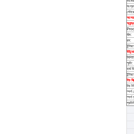
কাজের 
সংগ্র
স্টোরে
অপেরা
অ্যান্
Proc
র্যাম:
রম:
ইন্টার
উইন্ড
সিপিই
স্মৃতি:
হার্ড ড
ইন্টার
টাচ স্
টাচ ট
স্পর্শ 
স্পর্শ প
প্রতিক