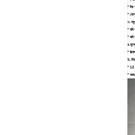
* টাচ 
* মোশ
৩. নমু
* যদি
* যদি
৪.মূল্
* উত্প
5. বিক
* 12 ম
* আরএ