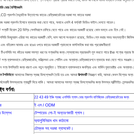
ক্তি আপনাকে
ডিজিটাল ডিসপ্লেতে স্প্লে তথ্য / প্রচার প্রচার করতে দেয়, যদিও আপনাকে এটির মাধ্যমে দেখার অনুমতি দে
ডি ডোর বৈশিষ্ট্যগুলি
CD প্রদর্শন বৈদ্যুতিক উত্তাপের কাচের রেফ্রিজারেটরের দরজা সহ কাচের দরজা
রিজ
দরজা প্রদর্শন হিসাবে ব্যবহার করা যেতে পারে, অবাধে এমপি 4 ফর্ম্যাট ভিডিও ফাইল খেলতে পারেন।
ি
পণ্যটি বিয়োগ 20 ডিগ্রি সেলসিয়াসে চালিয়ে যেতে পারে এবং কাচের দরজাটি রয়েছে
কোন ঘনত্ব এবং হিম নেই।
লসিডি ভিজ্যুয়াল এরিয়া সহ কাচের দরজাটি বেশি, ভাল আলো সংক্রমণ রয়েছে,
ভিডিও প্লে করার সময় অভ্যন্তরীণ জিনিসগু
 এবং বহিরঙ্গন আকার এবং রঙের ওপরে কাচের দরজাটি গ্রাহককে কাস্টমাইজ করা যায়
প্রয়োজনীয়তা!
টিএলসিডি সহ কাঁচের দরজা সমস্ত ধরণের পণ্যগুলির জন্য প্লেব্যাকের প্রচারগুলি লুপ করতে পারে the পণ্যের প্রচার উ
ি
পণ্য ব্যাপকভাবে রেফ্রিজারেটর, মন্ত্রিসভা এবং পোর্টাল এবং অন্যান্য রেফ্রিজারেশনে ব্যবহার করা যেতে পারে
সরঞ্জাম।
ুন
পণ্য উপস্থিতি জন্য ধারণা এবং নতুন প্রযুক্তি।
ইউরোপে ব্যাপকভাবে জনপ্রিয়
এবং মার্কিন যুক্তরাষ্ট্র
এবং অন্যান্য 
েন টপভিউতে
আমাদের নিজস্ব স্বচ্ছ ডিসপ্লেগুলি তৈরি হয় এবং আমরা
উত্পাদনটি
নিয়ন্ত্রণ করি, আমরা কেবল বিশ্বের অন
র্ঘমেয়াদী উপলব্ধতার গ্যারান্টি দিয়ে থাকি।
আমরা আমাদের সমস্ত স্বচ্ছ ডিসপ্লেগুলির জন্য উপলব্ধ মাল্টিটাইচ সেন্সরগুলির
্ট্য বর্ণনা:
22 43 49 ইঞ্চি স্বচ্ছ এলসিডি গ্লাস ডোর প্রদর্শন বাণিজ্যিক রেফ্রিজারেটরের জন্য
র
ই এম / ODM
ষ উল্লেখ
টেম্পারেড লো-ই অন্তরণকারী গ্লাস।
অ্যালুমিনিয়াম খাদ কাঠামো
চৌম্বক সহ দরজা গ্যাসকেট।