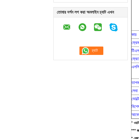
তোমার দর্শন লগ করা অনলাইন চ্যাট এখন
কাচ
ফ্রে
টিএল
ফ্রে
এলসিড
তাপম
সেবা
ভোল্
বিশে
আবে
* ওয়
*** কা
* লোগো