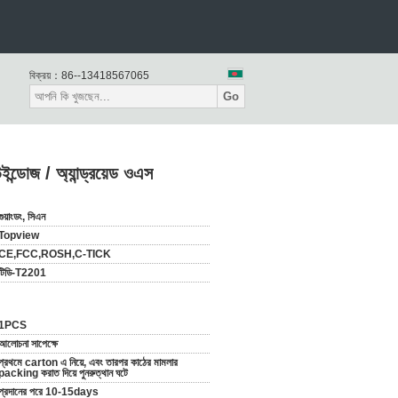
বিক্রয়：
86--13418567065
Go
ডোজ / অ্যান্ড্রয়েড ওএস
গুয়াংডং, সিএন
Topview
CE,FCC,ROSH,C-TICK
টিডি-T2201
1PCS
আলোচনা সাপেক্ষে
প্রথমে carton এ নিয়ে, এবং তারপর কাঠের মামলার
packing করাত দিয়ে পুনরুত্থান ঘটে
প্রদানের পরে 10-15days