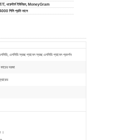
T/T, ওয়েস্টার্ন ইউনিয়ন, MoneyGram
4000 পিসি প্রতি মাসে
সিডি, এলসিডি স্বচ্ছ প্যানেল স্বচ্ছ এলসিডি প্যানেল প্রদর্শন
হ কাচের দরজা
ফ্রারেড
রে
।