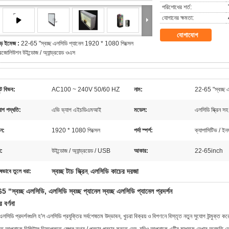
পরিশোধের শর্ত:
যোগানের ক্ষমতা:
যোগাযোগ
ড় ইমেজ :
22-65 "স্বচ্ছ এলসিডি প্যানেল 1920 * 1080 পিক্সেল
েজোলিউশন উইন্ডোজ / অ্যান্ড্রয়েড ওএস
ট বিভব:
AC100 ~ 240V 50/60 HZ
নাম:
22-65 "স্বচ্ছ এল
োগ পদ্ধতি:
এভি ভ্যাগ এইচডিএমআই
মডেল:
এলসিডি স্ক্রিন স
মন:
1920 * 1080 পিক্সেল
পর্দা স্পর্শ:
ক্যাপাসিটিভ / ইন
:
উইন্ডোজ / অ্যান্ড্রয়েড / USB
আকার:
22-65inch
স্বচ্ছ টাচ স্ক্রিন
এলসিডি কাচের দরজা
ষভাবে তুলে ধরা:
,
 "স্বচ্ছ এলসিডি, এলসিডি স্বচ্ছ প্যানেল স্বচ্ছ এলসিডি প্যানেল প্রদর্শন
 বর্ণনা
 এলসিডি প্রদর্শনগুলি হ'ল এলসিডি প্রযুক্তির সর্বশেষতম উদ্ভাবন,
খুচরা বিক্রয় ও বিপণনে
বিস্তৃত নতুন
সুযোগ
উন্মুক্ত ক