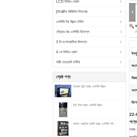
LCD ভিডিও দেয়াল
ইন্টারেক্টিভ ডিজিটাল সিগনেজ
এলসিডি টাচ স্ক্রিন টেবিল
ব
র
স্ট্রেচড বার এলসিডি ডিসপ্লে
3 ডি হলোগ্রাফিক ডিসপ্লে
4 কে ভিডিও ওয়াল
ইনপু
গাড়ী হেডরেস্ট মনিটর
সংয
শ্রেষ্ঠ পণ্য
নিয়
ইনডোর 3D স্বচ্ছ এলসিডি স্ক্রিন
ওএস
বিশে
55 ইঞ্চি স্বচ্ছ এলসিডি স্ক্রিন
22-65
পণ্যের
কাস্টম আকৃতির বন্ধনী স্বচ্ছ এলসিডি পর্দা
স্বচ্ছ