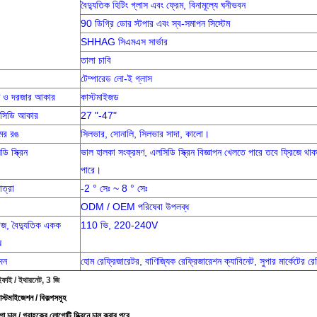
বৈদ্যুতিক হিটিং গ্লাস এবং ফ্রেম, বিনামূল্যে ঘনীভবন
90 ডিগ্রি ডোর স্টপার এবং স্ব-সমাপন সিস্টেম
SHHAG সিএমএস সার্ভার
তালা চাবি
টেম্পারেড লো-ই গ্লাস
ম ও দরজার আকার
কাস্টমাইজড
সিডি আকার
27 "-47"
মের রঙ
সিলভার, সোনালি, সিলভার সাদা, কালো।
ি স্ক্রিন
ভাল হালকা সংক্রমণ, এলসিডি স্ক্রিন বিজ্ঞাপন খেলতে পারে তবে ফ্রিজে থ
পারে।
াত্রা
-2 ° সেঃ ~ 8 ° সেঃ
ODM / OEM পরিষেবা উপলব্ধ
টেজ, বৈদ্যুতিক একক
110 ভি, 220-240V
ষ
দন
হোম রেফ্রিজারেটর, বাণিজ্যিক রেফ্রিজারেশন ক্যাবিনেট, সুপার মার্কেটের রে
াইফাই / ইথারনেট, 3 জি
স্টমাইজেশন / বিকল্পসমূহ
 চালু / গ্রাহকের লোগোটি স্ক্রিনে চালু করার পরে