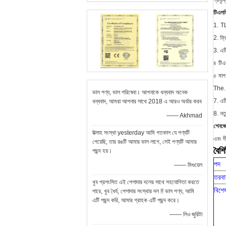
প্রযু
টিএলসি
1.
TL
2. ফ্
3. এট
৪
টিএ
৫
মাপ
The.
ভাল পণ্য, ভাল পরিষেবা। আপনাকে ধন্যবাদ অনেক
7. এট
ধন্যবাদ, আমরা আপনার সাথে 2018 এ আরও অর্ডার করব
8. নত
—— Akhmad
শেনজ
উত্সাহ সংস্থা yesterday আমি গতকাল যে পণ্যটি
এবং দী
পেয়েছি, তার রঙটি আমার ভাল লাগে, সেই পণ্যটি আমার
বৈশিষ
পছন্দ হয়।
পদ
—— মিগুয়েল
তরবা
খুব প্রশংসিত এই পেশাদার দলের সাথে সহযোগিতা করতে
বিশে
পারে, খুব ধৈর্য, ​​পেশাদার সংস্থার দল !! ভাল পণ্য, আমি
এটি পছন্দ করি, আমার গ্রাহক এটি পছন্দ করে।
—— লিও জুরিটা