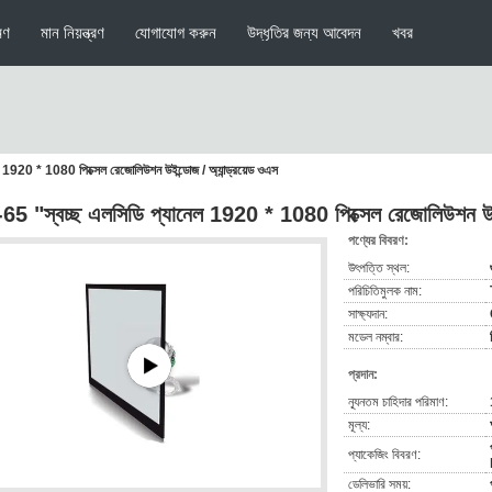
মণ
মান নিয়ন্ত্রণ
যোগাযোগ করুন
উদ্ধৃতির জন্য আবেদন
খবর
 1920 * 1080 পিক্সেল রেজোলিউশন উইন্ডোজ / অ্যান্ড্রয়েড ওএস
65 "স্বচ্ছ এলসিডি প্যানেল 1920 * 1080 পিক্সেল রেজোলিউশন উইন্
পণ্যের বিবরণ:
উৎপত্তি স্থল:
পরিচিতিমুলক নাম:
সাক্ষ্যদান:
মডেল নম্বার:
প্রদান:
ন্যূনতম চাহিদার পরিমাণ:
মূল্য:
প্যাকেজিং বিবরণ:
ডেলিভারি সময়: