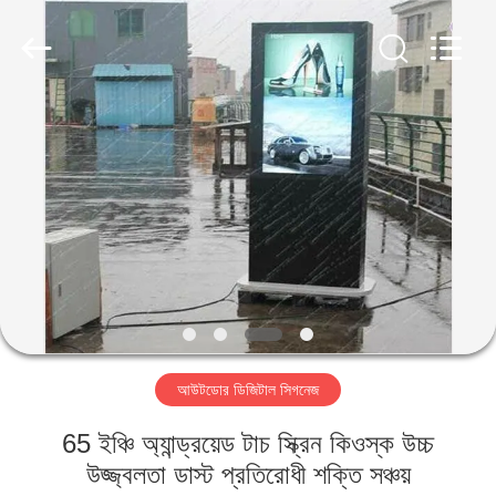
2026
Shenzhen
Topview
Display
Technology
Co.,Ltd.
All
Rights
বাড়ি
Reserved.
পণ্য
আমাদের
সম্পর্কে
কারখানা
আউটডোর ডিজিটাল সিগনেজ
ভ্রমণ
65 ইঞ্চি অ্যান্ড্রয়েড টাচ স্ক্রিন কিওস্ক উচ্চ
মান
উজ্জ্বলতা ডাস্ট প্রতিরোধী শক্তি সঞ্চয়