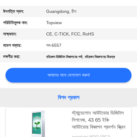
নিয়ন্ত্রণ
উৎপত্তি স্থল:
Guangdong, চীন
যোগাযোগ
পরিচিতিমুলক নাম:
Topview
করুন
সাক্ষ্যদান:
CE, C-TICK, FCC, RoHS
মডেল নম্বার:
সম-6557
খবর
লক্ষণীয় করা:
,
বহিরঙ্গন ডিজিটাল বিজ্ঞাপনের পর্দা
বহিরঙ্গন বিজ্ঞাপনের কিয়স্ক
উদ্ধৃতির
আমাদের সাথে যোগাযোগ করুন!
জন্য
আবেদন
বিশদ প্রকাশ
সাইট
স্ট্যান্ডেলোন আউটডোর ডিজিটাল
সিগনেজ, 43 65 ইঞ্চি
ম্যাপ
আউটডোর বিজ্ঞাপন প্রদর্শন স্ক্রিন
negotiate MOQ:1PCS