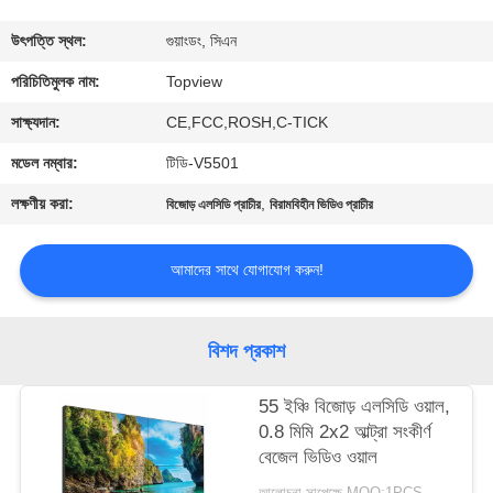
নিয়ন্ত্রণ
উৎপত্তি স্থল:
গুয়াংডং, সিএন
যোগাযোগ
পরিচিতিমুলক নাম:
Topview
করুন
সাক্ষ্যদান:
CE,FCC,ROSH,C-TICK
মডেল নম্বার:
টিডি-V5501
খবর
লক্ষণীয় করা:
,
বিজোড় এলসিডি প্রাচীর
বিরামবিহীন ভিডিও প্রাচীর
উদ্ধৃতির
আমাদের সাথে যোগাযোগ করুন!
জন্য
আবেদন
বিশদ প্রকাশ
সাইট
55 ইঞ্চি বিজোড় এলসিডি ওয়াল,
0.8 মিমি 2x2 আল্ট্রা সংকীর্ণ
ম্যাপ
বেজেল ভিডিও ওয়াল
আলোচনা সাপেক্ষে MOQ:1PCS