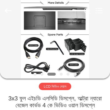
2026
Shenzhen
Topview
Display
Technology
Co.,Ltd.
All
Rights
বাড়ি
Reserved.
পণ্য
আমাদের
সম্পর্কে
কারখানা
LCD ভিডিও দেয়াল
ভ্রমণ
3x3 ফুল এইচডি এলসিডি ডিসপ্লে, আল্ট্রা ন্যারো
মান
বেজেল কার্ভড 4 কে ভিডিও ওয়াল ডিসপ্লে