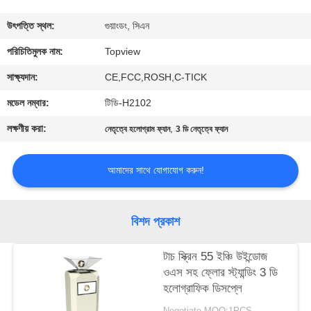
নিয়ন্ত্রণ
উৎপত্তি স্থল:
গুয়াংডং, সিএন
যোগাযোগ
পরিচিতিমুলক নাম:
Topview
করুন
সাক্ষ্যদান:
CE,FCC,ROSH,C-TICK
মডেল নম্বার:
টিডি-H2102
খবর
লক্ষণীয় করা:
,
নেতৃত্বে হলোগ্রাম ফ্যান
3 ডি নেতৃত্বে ফ্যান
উদ্ধৃতির
আমাদের সাথে যোগাযোগ করুন!
জন্য
আবেদন
বিশদ প্রকাশ
সাইট
টাচ স্ক্রিন 55 ইঞ্চি উইন্ডোজ
ওএস সহ ফ্লোর স্ট্যান্ডিং 3 ডি
ম্যাপ
হলোগ্রাফিক ডিসপ্লে
Negotiate MOQ:1PCS