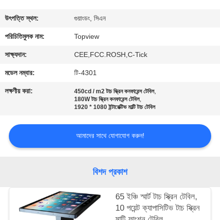
নিয়ন্ত্রণ
উৎপত্তি স্থল:
গুয়াংডং, সিএন
যোগাযোগ
পরিচিতিমুলক নাম:
Topview
করুন
সাক্ষ্যদান:
CEE,FCC.ROSH,C-Tick
মডেল নম্বার:
টি-4301
খবর
লক্ষণীয় করা:
,
450cd / m2 টাচ স্ক্রিন কনফারেন্স টেবিল
,
180W টাচ স্ক্রিন কনফারেন্স টেবিল
1920 * 1080 ইন্টারেক্টিভ মাল্টি টাচ টেবিল
উদ্ধৃতির
জন্য
আমাদের সাথে যোগাযোগ করুন!
আবেদন
বিশদ প্রকাশ
সাইট
ম্যাপ
65 ইঞ্চি স্মার্ট টাচ স্ক্রিন টেবিল,
10 পয়েন্ট ক্যাপাসিটিভ টাচ স্ক্রিন
মাল্টি ফাংশন টেবিল