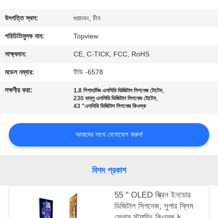
নিয়ন্ত্রণ
উৎপত্তি স্থল:
গুয়াংডং, চীন
যোগাযোগ
পরিচিতিমুলক নাম:
Topview
করুন
সাক্ষ্যদান:
CE, C-TICK, FCC, RoHS
মডেল নম্বার:
টিডি -6578
খবর
লক্ষণীয় করা:
,
1.8 গিগাহার্টজ এলসিডি ডিজিটাল সিগনেজ টোটেম
,
230 ডাব্লু এলসিডি ডিজিটাল সিগনেজ টোটেম
43 "এলসিডি ডিজিটাল সিগনেজ কিওস্ক
উদ্ধৃতির
জন্য
আমাদের সাথে যোগাযোগ করুন!
আবেদন
বিশদ প্রকাশ
সাইট
ম্যাপ
55 '' OLED স্ক্রিন ইনডোর
ডিজিটাল সিগনেজ, সুপার স্লিম
ফ্লোর স্ট্যান্ডিং কিওস্ক k