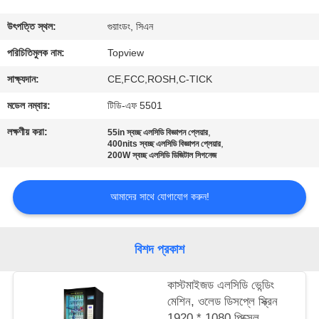
নিয়ন্ত্রণ
উৎপত্তি স্থল:
গুয়াংডং, সিএন
যোগাযোগ
পরিচিতিমুলক নাম:
Topview
করুন
সাক্ষ্যদান:
CE,FCC,ROSH,C-TICK
মডেল নম্বার:
টিডি-এফ 5501
খবর
লক্ষণীয় করা:
,
55in স্বচ্ছ এলসিডি বিজ্ঞাপন প্লেয়ার
,
400nits স্বচ্ছ এলসিডি বিজ্ঞাপন প্লেয়ার
200W স্বচ্ছ এলসিডি ডিজিটাল সিগনেজ
উদ্ধৃতির
জন্য
আমাদের সাথে যোগাযোগ করুন!
আবেদন
বিশদ প্রকাশ
সাইট
ম্যাপ
কাস্টমাইজড এলসিডি ভেন্ডিং
মেশিন, ওলেড ডিসপ্লে স্ক্রিন
1920 * 1080 পিক্সেল