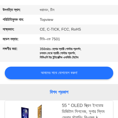
নিয়ন্ত্রণ
উৎপত্তি স্থল:
গুয়াংডং, চীন
যোগাযোগ
পরিচিতিমুলক নাম:
Topview
করুন
সাক্ষ্যদান:
CE, C-TICK, FCC, RoHS
মডেল নম্বার:
টিডি-এফ 7501
খবর
লক্ষণীয় করা:
,
350nits ফ্লোর স্থায়ী পোস্টার প্রদর্শন
,
চলমান মেঝে স্থায়ী পোস্টার প্রদর্শন
পিসিএপি টাচ ইন্টারেক্টিভ এলসিডি টোটেম
উদ্ধৃতির
জন্য
আমাদের সাথে যোগাযোগ করুন!
আবেদন
বিশদ প্রকাশ
সাইট
ম্যাপ
55 '' OLED স্ক্রিন ইনডোর
ডিজিটাল সিগনেজ, সুপার স্লিম
ফ্লোর স্ট্যান্ডিং কিওস্ক k