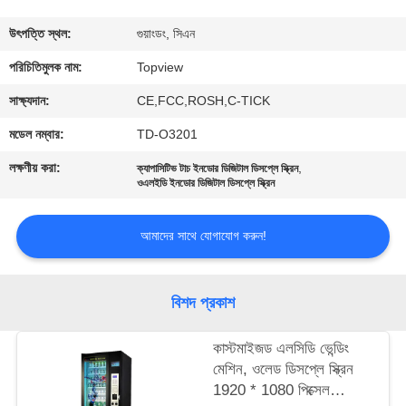
নিয়ন্ত্রণ
উৎপত্তি স্থল:
গুয়াংডং, সিএন
যোগাযোগ
পরিচিতিমুলক নাম:
Topview
করুন
সাক্ষ্যদান:
CE,FCC,ROSH,C-TICK
মডেল নম্বার:
TD-O3201
খবর
লক্ষণীয় করা:
,
ক্যাপাসিটিভ টাচ ইনডোর ডিজিটাল ডিসপ্লে স্ক্রিন
ওএলইডি ইনডোর ডিজিটাল ডিসপ্লে স্ক্রিন
উদ্ধৃতির
আমাদের সাথে যোগাযোগ করুন!
জন্য
আবেদন
বিশদ প্রকাশ
সাইট
কাস্টমাইজড এলসিডি ভেন্ডিং
ম্যাপ
মেশিন, ওলেড ডিসপ্লে স্ক্রিন
1920 * 1080 পিক্সেল