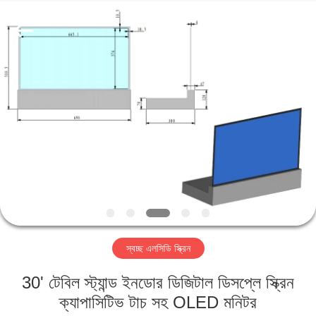
2026
Shenzhen
Topview
Display
Technology
Co.,Ltd.
All
Rights
বাড়ি
Reserved.
পণ্য
আমাদের
সম্পর্কে
কারখানা
স্বচ্ছ এলসিডি স্ক্রিন
ভ্রমণ
30' টেবিল স্ট্যান্ড ইনডোর ডিজিটাল ডিসপ্লে স্ক্রিন
মান
ক্যাপাসিটিভ টাচ সহ OLED মনিটর