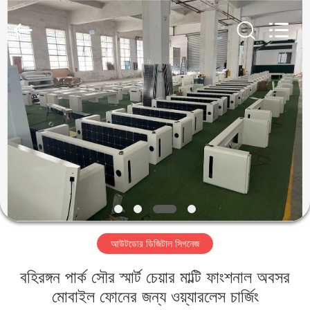
2026
Shenzhen
Topview
Display
Technology
Co.,Ltd.
All
Rights
বাড়ি
Reserved.
পণ্য
আমাদের
সম্পর্কে
কারখানা
আউটডোর ডিজিটাল সিগনেজ
ভ্রমণ
বহিরঙ্গন পার্ক সৌর স্মার্ট চেয়ার মাল্টি ফাংশনাল অবসর
মান
মোবাইল ফোনের জন্য ওয়্যারলেস চার্জিং