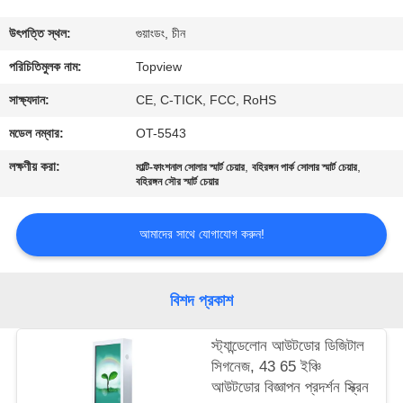
নিয়ন্ত্রণ
উৎপত্তি স্থল:
গুয়াংডং, চীন
যোগাযোগ
পরিচিতিমুলক নাম:
Topview
করুন
সাক্ষ্যদান:
CE, C-TICK, FCC, RoHS
মডেল নম্বার:
OT-5543
খবর
লক্ষণীয় করা:
,
,
মাল্টি-ফাংশনাল সোলার স্মার্ট চেয়ার
বহিরঙ্গন পার্ক সোলার স্মার্ট চেয়ার
বহিরঙ্গন সৌর স্মার্ট চেয়ার
উদ্ধৃতির
আমাদের সাথে যোগাযোগ করুন!
জন্য
আবেদন
বিশদ প্রকাশ
সাইট
স্ট্যান্ডেলোন আউটডোর ডিজিটাল
ম্যাপ
সিগনেজ, 43 65 ইঞ্চি
আউটডোর বিজ্ঞাপন প্রদর্শন স্ক্রিন