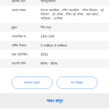
ব্যবসার ধরণ:
প্রস্তুতকারক
নিয়ন্ত্রণ
প্রধান বাজার:
উত্তর আমেরিকা , দক্ষিণ আমেরিকা , পশ্চিম ইউরোপ , পূর্ব
ইউরোপ , পূর্ব এশিয়া , দক্ষিণ পূর্ব এশিয়া , মধ্য প্রাচ্য ,
যোগাযোগ
আফ্রিকা , ওশেনিয়া
করুন
ব্র্যান্ড:
শীর্ষ দেখুন
এমপ্লয়িজ নং:
120~150
খবর
বার্ষিক বিক্রয়:
2 million-3 million
বছর প্রতিষ্ঠিত:
2011
উদ্ধৃতির
রপ্তানি পিসি:
80% - 90%
জন্য
আবেদন
কারখানা ভ্রমণ
মান নিয়ন্ত্রণ
সাইট
ম্যাপ
আরও জানুন