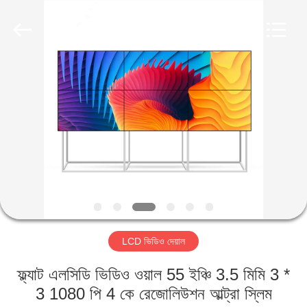
2026
Shenzhen
Topview
Display
Technology
Co.,Ltd.
All
Rights
বাড়ি
Reserved.
পণ্য
আমাদের
সম্পর্কে
কারখানা
LCD ভিডিও দেয়াল
ভ্রমণ
ফ্ল্যাট এলসিডি ভিডিও ওয়াল 55 ইঞ্চি 3.5 মিমি 3 *
মান
3 1080 পি 4 কে রেজোলিউশন আল্ট্রা স্লিম