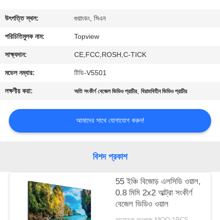
নিয়ন্ত্রণ
উৎপত্তি স্থল:
গুয়াংডং, সিএন
যোগাযোগ
পরিচিতিমুলক নাম:
Topview
করুন
সাক্ষ্যদান:
CE,FCC,ROSH,C-TICK
মডেল নম্বার:
টিডি-V5501
খবর
লক্ষণীয় করা:
,
অতি সংকীর্ণ বেজেল ভিডিও প্রাচীর
বিরামবিহীন ভিডিও প্রাচীর
উদ্ধৃতির
আমাদের সাথে যোগাযোগ করুন!
জন্য
আবেদন
বিশদ প্রকাশ
সাইট
55 ইঞ্চি বিজোড় এলসিডি ওয়াল,
0.8 মিমি 2x2 আল্ট্রা সংকীর্ণ
ম্যাপ
বেজেল ভিডিও ওয়াল
আলোচনা সাপেক্ষে MOQ:1PCS