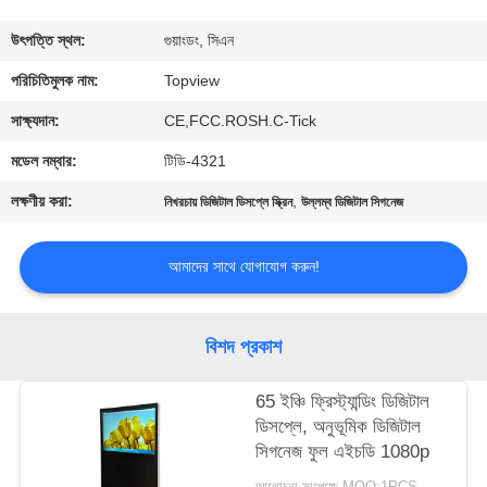
নিয়ন্ত্রণ
উৎপত্তি স্থল:
গুয়াংডং, সিএন
যোগাযোগ
পরিচিতিমুলক নাম:
Topview
করুন
সাক্ষ্যদান:
CE,FCC.ROSH.C-Tick
মডেল নম্বার:
টিডি-4321
খবর
লক্ষণীয় করা:
,
নিখরচায় ডিজিটাল ডিসপ্লে স্ক্রিন
উল্লম্ব ডিজিটাল সিগনেজ
উদ্ধৃতির
আমাদের সাথে যোগাযোগ করুন!
জন্য
আবেদন
বিশদ প্রকাশ
সাইট
65 ইঞ্চি ফ্রিস্ট্যান্ডিং ডিজিটাল
ডিসপ্লে, অনুভূমিক ডিজিটাল
ম্যাপ
সিগনেজ ফুল এইচডি 1080p
আলোচনা সাপেক্ষে MOQ:1PCS