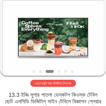
2026
Shenzhen
Topview
Display
Technology
Co.,Ltd.
All
Rights
বাড়ি
Reserved.
পণ্য
আমাদের
সম্পর্কে
কারখানা
ওয়াল মাউন্ট করা ডিজিটাল সিগনেজ
ভ্রমণ
13.3 ইঞ্চি সুপার পাতলা ডেস্কটপ কিওস্ক টেবিল
মান
ছোট এলসিডি ডিজিটাল সাইন টেবিলে বিজ্ঞাপন প্লেয়ার