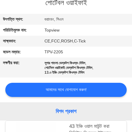
পোর্টেবল ওয়াইফাই
নিয়ন্ত্রণ
উৎপত্তি স্থল:
গুয়াংডং, সিএন
যোগাযোগ
পরিচিতিমুলক নাম:
Topview
করুন
সাক্ষ্যদান:
CE,FCC,ROSH,C-Tick
খবর
মডেল নম্বার:
TPV-2205
লক্ষণীয় করা:
,
সুপার পাতলা ডেস্কটপ কিওস্ক টেবিল
,
পোর্টেবল ওয়াইফাই ডেস্কটপ কিওস্ক টেবিল
উদ্ধৃতির
13.৩ ইঞ্চি ডেস্কটপ কিওস্ক টেবিল
জন্য
আবেদন
আমাদের সাথে যোগাযোগ করুন!
সাইট
বিশদ প্রকাশ
ম্যাপ
43 ইঞ্চি ওয়াল মাউন্ট করা