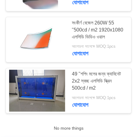
যোগাযোগ
47
সংকীর্ণ বেজেল 260W 55
ইন্টারেক্টিভ ডিজিটাল সিগনেজ
"500cd / m2 1920x1080
এলসিডি ভিডিও ওয়াল
আলোচনা সাপেক্ষে MOQ:1pcs
যোগাযোগ
49 "শপিং মলের জন্য ক্যাবিনেট
26
2x2 স্বচ্ছ এলসিডি স্ক্রিন
500cd / m2
এলসিডি টাচ স্ক্রিন টেবিল
আলোচনা সাপেক্ষে MOQ:1pcs
যোগাযোগ
No more things