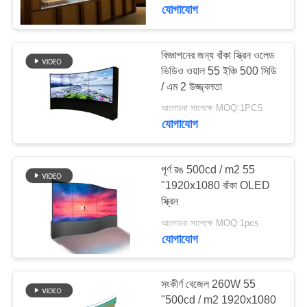
নিয়ন্ত্রণ
যোগাযোগ
যোগাযোগ
বিজ্ঞাপনের জন্য বাঁকা স্ক্রিন ওলেড
74
ভিডিও ওয়াল 55 ইঞ্চি 500 সিডি
করুন
/ এম 2 উজ্জ্বলতা
আউটডোর ডিজিটাল সিগনেজ
আলোচনা সাপেক্ষে MOQ:1PCS
খবর
যোগাযোগ
উদ্ধৃতির
পূর্ণ রঙ 500cd / m2 55
জন্য
"1920x1080 বাঁকা OLED
স্ক্রিন
31
আবেদন
আলোচনা সাপেক্ষে MOQ:1pcs
বিনামূল্যে স্থায়ী ডিজিটাল
যোগাযোগ
সাইট
সিগনেজ
ম্যাপ
সংকীর্ণ বেজেল 260W 55
"500cd / m2 1920x1080