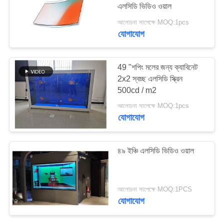
এলসিডি ভিডিও ওয়াল
PRIVACY
আলোচনা সাপেক্ষে MOQ:1pcs
POLICY
যোগাযোগ
38
ওয়াল মাউন্ট করা ডিজিটাল
49 "শপিং মলের জন্য ক্যাবিনেট
সিগনেজ
2x2 স্বচ্ছ এলসিডি স্ক্রিন
500cd / m2
আলোচনা সাপেক্ষে MOQ:1pcs
যোগাযোগ
20
৪৯ ইঞ্চি এলসিডি ভিডিও ওয়াল
এলসিডি টাচ স্ক্রিন কিওস্ক
আলোচনা সাপেক্ষে MOQ:1PCS
যোগাযোগ