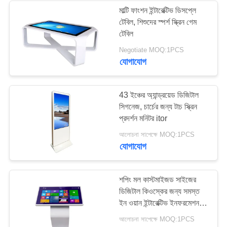
মাল্টি ফাংশন ইন্টারেক্টিভ ডিসপ্লে
টেবিল, শিশুদের স্পর্শ স্ক্রিন গেম
41
টেবিল
Negotiate MOQ:1PCS
স্বচ্ছ এলসিডি স্ক্রিন
যোগাযোগ
43 ইঞ্চের অ্যান্ড্রয়েড ডিজিটাল
সিগনেজ, চার্চের জন্য টাচ স্ক্রিন
প্রদর্শন মনিটর itor
16
আলোচনা সাপেক্ষে MOQ:1PCS
যোগাযোগ
LCD ভিডিও দেয়াল
শপিং মল কাস্টমাইজড সাইজের
ডিজিটাল কিওস্কের জন্য সমস্ত
ইন ওয়ান ইন্টারেক্টিভ ইনফরমেশন
কিওস্ক
আলোচনা সাপেক্ষে MOQ:1PCS