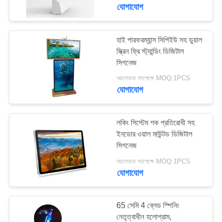
নিয়ন্ত্রণ
যোগাযোগ
যোগাযোগ
হাই পারফরম্যান্স সিপিইউ সহ ডুয়াল
74
স্ক্রিন ফ্রি স্ট্যান্ডিং ডিজিটাল
করুন
সিগনেজ
আউটডোর ডিজিটাল সিগনেজ
আলোচনা সাপেক্ষে MOQ:1PCS
খবর
যোগাযোগ
উদ্ধৃতির
লকিং সিস্টেম শক প্রতিরোধী সহ
জন্য
ইনডোর ওয়াল মাউন্টড ডিজিটাল
সিগনেজ
31
আবেদন
আলোচনা সাপেক্ষে MOQ:1PCS
বিনামূল্যে স্থায়ী ডিজিটাল
যোগাযোগ
সাইট
সিগনেজ
ম্যাপ
65 সেমি 4 ব্লেড স্পিনিং
নেতৃত্বাধীন হলোগ্রাম,