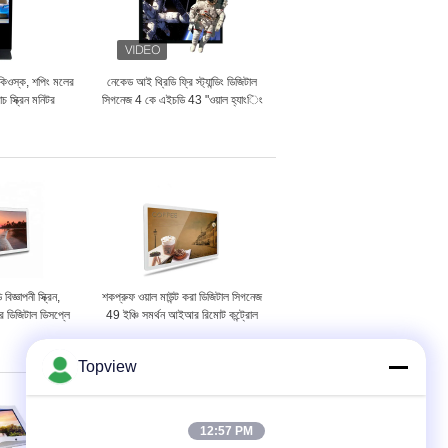
 কিওস্ক, শপিং মলের
নেকেড আই থ্রিডি ফ্রি স্ট্যান্ডিং ডিজিটাল
াচ স্ক্রিন মনিটর
সিগনেজ 4 কে এইচডি 43 "ওয়াল হ্যাংিং
টাইপ
বিজ্ঞাপনী স্ক্রিন,
শকপ্রুফ ওয়াল মাউন্ট করা ডিজিটাল সিগনেজ
্র ডিজিটাল ডিসপ্লে
49 ইঞ্চি সমর্থন আইআর রিমোট কন্ট্রোল
ড
Topview
12:57 PM