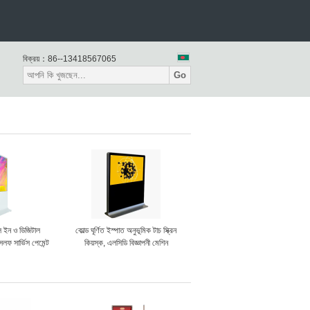
বিক্রয়：
86--13418567065
Go
অল ইন ও ডিজিটাল
কোল্ড ঘূর্ণিত ইস্পাত অনুভূমিক টাচ স্ক্রিন
েলফ সার্ভিস পেমেন্ট
কিয়স্ক, এলসিডি বিজ্ঞাপনী মেশিন
্ক