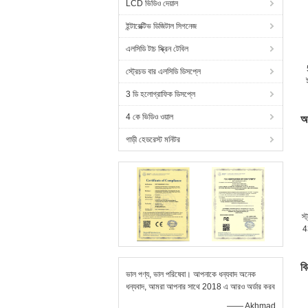
LCD ভিডিও দেয়াল
ইন্টারেক্টিভ ডিজিটাল সিগনেজ
এলসিডি টাচ স্ক্রিন টেবিল
স্ট্রেচড বার এলসিডি ডিসপ্লে
3 ডি হলোগ্রাফিক ডিসপ্লে
4 কে ভিডিও ওয়াল
আ
গাড়ী হেডরেস্ট মনিটর
স্
4
বি
ভাল পণ্য, ভাল পরিষেবা। আপনাকে ধন্যবাদ অনেক
ধন্যবাদ, আমরা আপনার সাথে 2018 এ আরও অর্ডার করব
—— Akhmad