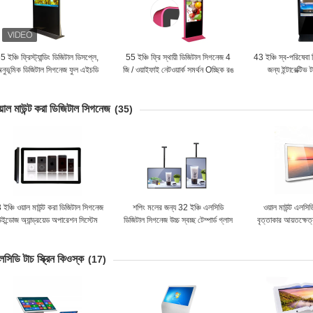
5 ইঞ্চি ফ্রিস্ট্যান্ডিং ডিজিটাল ডিসপ্লে,
55 ইঞ্চি ফ্রি স্থায়ী ডিজিটাল সিগনেজ 4
43 ইঞ্চি স্ব-পরিষেবা
নুভূমিক ডিজিটাল সিগনেজ ফুল এইচডি
জি / ওয়াইফাই নেটওয়ার্ক সমর্থন Oচ্ছিক রঙ
জন্য ইন্টারেক্টিভ ট
1080p
়াল মাউন্ট করা ডিজিটাল সিগনেজ
(35)
ইঞ্চি ওয়াল মাউন্ট করা ডিজিটাল সিগনেজ
শপিং মলের জন্য 32 ইঞ্চি এলসিডি
ওয়াল মাউন্ট এলসিডি 
ইন্ডোজ অ্যান্ড্রয়েড অপারেশন সিস্টেম
ডিজিটাল সিগনেজ উচ্চ স্বচ্ছ টেম্পার্ড গ্লাস
বৃত্তাকার আয়তক্ষেত
সমর্থন
প্যানেল
বোর্
সিডি টাচ স্ক্রিন কিওস্ক
(17)