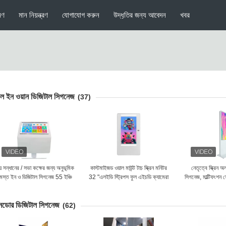
মণ
মান নিয়ন্ত্রণ
যোগাযোগ করুন
উদ্ধৃতির জন্য আবেদন
খবর
ল ইন ওয়ান ডিজিটাল সিগনেজ
(37)
়ে সন্ধানের / সভা কক্ষের জন্য অনুভূমিক
কাস্টমাইজড ওয়াল মাউন্ট টাচ স্ক্রিন মনিটর
নেতৃত্বে স্ক্রিন 
মস্ত ইন ও ডিজিটাল সিগনেজ 55 ইঞ্চি
32 "এলইডি স্ট্রিপস ফুল এইচডি ক্যামেরা
সিগনেজ, মাল্টিফংশন স
সহ
কিওস
নডোর ডিজিটাল সিগনেজ
(62)