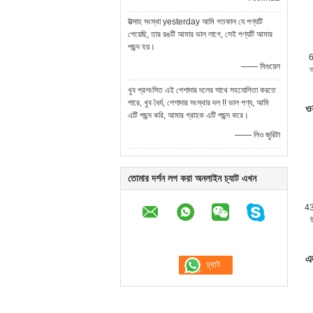
উত্সাহ সংস্থা yesterday আমি গতকাল যে পণ্যটি
পেয়েছি, তার রঙটি আমার ভাল লাগে, সেই পণ্যটি আমার
পছন্দ হয়।
6
—— মিগুয়েল
অ
খুব প্রশংসিত এই পেশাদার দলের সাথে সহযোগিতা করতে
পারে, খুব ধৈর্য, ​​পেশাদার সংস্থার দল !! ভাল পণ্য, আমি
ওয
এটি পছন্দ করি, আমার গ্রাহক এটি পছন্দ করে।
—— লিও জুরিটা
তোমার দর্শন লগ করা অনলাইন চ্যাট এখন
43 
উ
এল