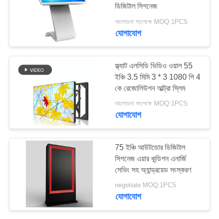
ডিজিটাল সিগনেজ
PRIVACY
আলোচনা সাপেক্ষে MOQ:1PCS
POLICY
যোগাযোগ
38
ওয়াল মাউন্ট করা ডিজিটাল
ফ্ল্যাট এলসিডি ভিডিও ওয়াল 55
সিগনেজ
ইঞ্চি 3.5 মিমি 3 * 3 1080 পি 4
কে রেজোলিউশন আল্ট্রা স্লিম
আলোচনা সাপেক্ষে MOQ:1PCS
যোগাযোগ
20
75 ইঞ্চি আউটডোর ডিজিটাল
সিগনেজ এয়ার কন্ডিশন এনার্জি
এলসিডি টাচ স্ক্রিন কিওস্ক
সেভিং সহ অ্যান্ড্রয়েড সংস্করণ
negotiate MOQ:1PCS
যোগাযোগ