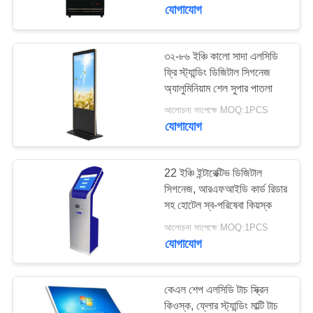
নিয়ন্ত্রণ
যোগাযোগ
যোগাযোগ
৩২-৮৬ ইঞ্চি কালো সাদা এলসিডি
74
ফ্রি স্ট্যান্ডিং ডিজিটাল সিগনেজ
করুন
অ্যালুমিনিয়াম শেল সুপার পাতলা
আউটডোর ডিজিটাল সিগনেজ
আলোচনা সাপেক্ষে MOQ:1PCS
খবর
যোগাযোগ
উদ্ধৃতির
22 ইঞ্চি ইন্টারেক্টিভ ডিজিটাল
জন্য
সিগনেজ, আরএফআইডি কার্ড রিডার
সহ হোটেল স্ব-পরিষেবা কিয়স্ক
31
আবেদন
আলোচনা সাপেক্ষে MOQ:1PCS
বিনামূল্যে স্থায়ী ডিজিটাল
যোগাযোগ
সাইট
সিগনেজ
ম্যাপ
কেএল শেপ এলসিডি টাচ স্ক্রিন
কিওস্ক, ফ্লোর স্ট্যান্ডিং মাল্টি টাচ