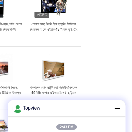
 কিওস্ক, শপিং মলের
নেকেড আই থ্রিডি ফ্রি স্ট্যান্ডিং ডিজিটাল
াচ স্ক্রিন মনিটর
সিগনেজ 4 কে এইচডি 43 "ওয়াল হ্যাংিং
টাইপ
বিজ্ঞাপনী স্ক্রিন,
শকপ্রুফ ওয়াল মাউন্ট করা ডিজিটাল সিগনেজ
্র ডিজিটাল ডিসপ্লে
49 ইঞ্চি সমর্থন আইআর রিমোট কন্ট্রোল
ড
Topview
2:43 PM