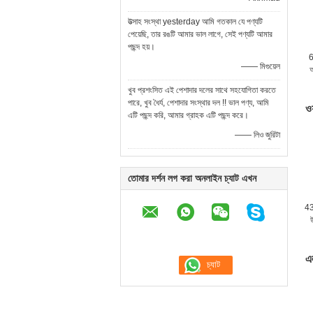
উত্সাহ সংস্থা yesterday আমি গতকাল যে পণ্যটি
পেয়েছি, তার রঙটি আমার ভাল লাগে, সেই পণ্যটি আমার
পছন্দ হয়।
6
—— মিগুয়েল
অ
খুব প্রশংসিত এই পেশাদার দলের সাথে সহযোগিতা করতে
পারে, খুব ধৈর্য, ​​পেশাদার সংস্থার দল !! ভাল পণ্য, আমি
ওয
এটি পছন্দ করি, আমার গ্রাহক এটি পছন্দ করে।
—— লিও জুরিটা
তোমার দর্শন লগ করা অনলাইন চ্যাট এখন
43 
উ
এল