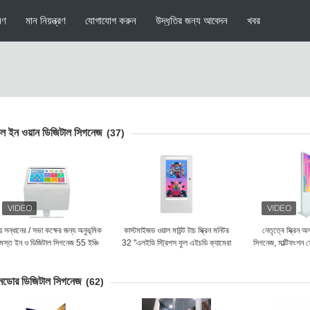
মণ
মান নিয়ন্ত্রণ
যোগাযোগ করুন
উদ্ধৃতির জন্য আবেদন
খবর
ল ইন ওয়ান ডিজিটাল সিগনেজ
(37)
়ে সন্ধানের / সভা কক্ষের জন্য অনুভূমিক
কাস্টমাইজড ওয়াল মাউন্ট টাচ স্ক্রিন মনিটর
নেতৃত্বে স্ক্রিন 
মস্ত ইন ও ডিজিটাল সিগনেজ 55 ইঞ্চি
32 "এলইডি স্ট্রিপস ফুল এইচডি ক্যামেরা
সিগনেজ, মাল্টিফংশন স
সহ
কিওস
নডোর ডিজিটাল সিগনেজ
(62)