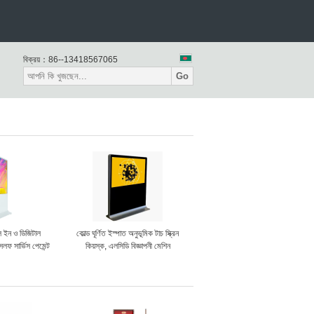
বিক্রয়：
86--13418567065
Go
অল ইন ও ডিজিটাল
কোল্ড ঘূর্ণিত ইস্পাত অনুভূমিক টাচ স্ক্রিন
েলফ সার্ভিস পেমেন্ট
কিয়স্ক, এলসিডি বিজ্ঞাপনী মেশিন
্ক