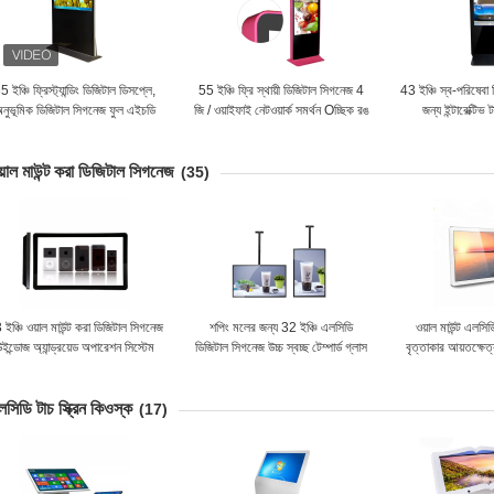
5 ইঞ্চি ফ্রিস্ট্যান্ডিং ডিজিটাল ডিসপ্লে,
55 ইঞ্চি ফ্রি স্থায়ী ডিজিটাল সিগনেজ 4
43 ইঞ্চি স্ব-পরিষেবা
নুভূমিক ডিজিটাল সিগনেজ ফুল এইচডি
জি / ওয়াইফাই নেটওয়ার্ক সমর্থন Oচ্ছিক রঙ
জন্য ইন্টারেক্টিভ ট
1080p
়াল মাউন্ট করা ডিজিটাল সিগনেজ
(35)
ইঞ্চি ওয়াল মাউন্ট করা ডিজিটাল সিগনেজ
শপিং মলের জন্য 32 ইঞ্চি এলসিডি
ওয়াল মাউন্ট এলসিডি 
ইন্ডোজ অ্যান্ড্রয়েড অপারেশন সিস্টেম
ডিজিটাল সিগনেজ উচ্চ স্বচ্ছ টেম্পার্ড গ্লাস
বৃত্তাকার আয়তক্ষেত
সমর্থন
প্যানেল
বোর্
সিডি টাচ স্ক্রিন কিওস্ক
(17)