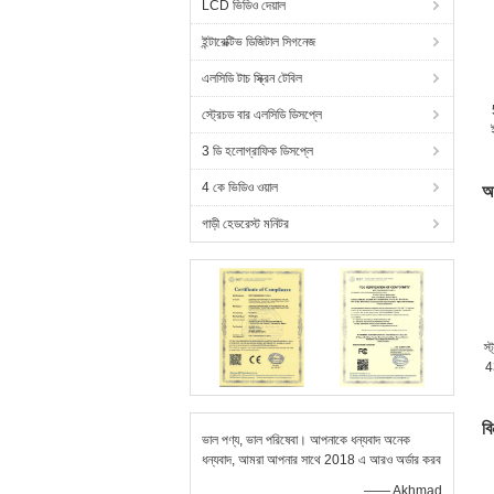
LCD ভিডিও দেয়াল
ইন্টারেক্টিভ ডিজিটাল সিগনেজ
এলসিডি টাচ স্ক্রিন টেবিল
স্ট্রেচড বার এলসিডি ডিসপ্লে
3 ডি হলোগ্রাফিক ডিসপ্লে
4 কে ভিডিও ওয়াল
আ
গাড়ী হেডরেস্ট মনিটর
স্
4
বি
ভাল পণ্য, ভাল পরিষেবা। আপনাকে ধন্যবাদ অনেক
ধন্যবাদ, আমরা আপনার সাথে 2018 এ আরও অর্ডার করব
—— Akhmad